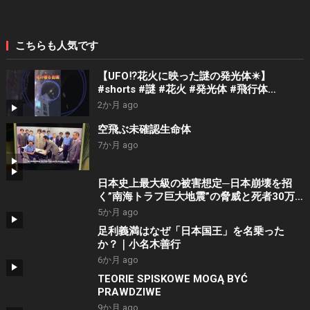
こちらも人気です
【UFO⁉️花火に映った謎の発光体✴️】
#shorts #謎 #花火 #発光体 #飛行体
#misterios #UFO#fly#未確認飛行物体
2か月 ago
#unidentified flying object
空飛ぶ未確認生命体
7か月 ago
日本史上最大級の被害想定─日本崩壊を招
く”南海トラフ巨大地震”の脅威と死者30万
人予測の真実【NoBorder #38】
5か月 ago
足利義満はなぜ「日本国王」を名乗った
か？｜小名木善行
6か月 ago
TEORIE SPISKOWE MOGĄ BYĆ
PRAWDZIWE
9か月 ago