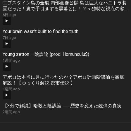
エプスタイン島の全貌 内部画像公開 島は巨大なハニトラ装
置だった！裏で手引きする黒幕とは！？＜独特な視点の客
が集まるBARシーズン3#8＞
6日 ago
Your brain wasn’t built to find the truth
7日 ago
Young zetton – 陰謀論 (prod. Homunculu$)
1週間 ago
アポロは本当に月に行ったのか？アポロ計画陰謀論を徹底
解説！【ゆっくり解説 都市伝説 】
1週間 ago
【3分で解説】暗殺と陰謀論 ── 歴史を変えた銃弾の真実
2週間 ago