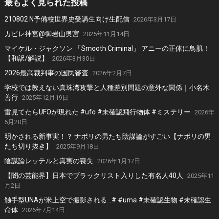
最もよく見られた投稿
210802 N予備校世界史受講生向け生配信
2026年3月17日
カビレ神宮@御岩山奥宮
2025年11月14日
マイケル・ジャクソン 「Smooth Criminal」 アニーの正体に鳥肌！
【和訳/解説】
2026年3月30日
2026最高裁判事の国民審査
2026年2月7日
学校では教えない真珠湾攻撃と人種差別問題の意外な関係｜小名木
善行
2025年12月19日
雷見てたらUFOが現れた #ufo #未確認飛行物体 #ミステリー
2026年
6月20日
明かされる新事実！？ ナポリの男たち陰謀論がすごい【ナポリの男
たち切り抜き】
2025年9月18日
陰謀論レッテルと真実の喪失
2026年1月17日
【闇の芸能界】日本でブラックリスト入りした有名人40人
2025年11
月2日
触手型UNAが米上空で撮影される…# #uma #未確認生物 #未確認生
命体
2026年7月14日