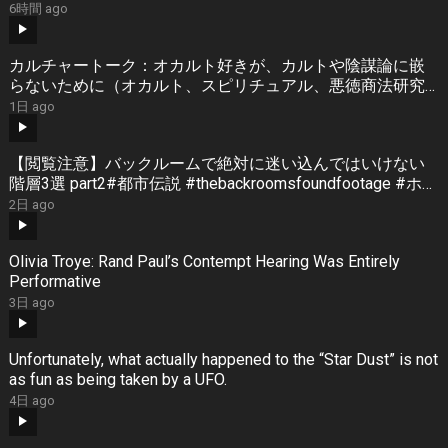
6時間 ago
カルチャートーク：オカルト好きが、カルトや陰謀論に嵌
らないために（オカルト、スピリチュアル、悪徳商法研究
家・雨宮純）
1日 ago
【閲覧注意】バックルームで絶対に迷い込んではいけない
階層3選 part2#都市伝説 #thebackroomsfoundfootage #ホラ
ー
2日 ago
Olivia Troye: Rand Paul’s Contempt Hearing Was Entirely
Performative
3日 ago
Unfortunately, what actually happened to the “Star Dust” is not
as fun as being taken by a UFO.
4日 ago