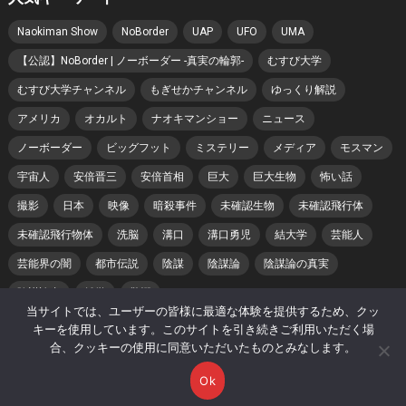
Naokiman Show
NoBorder
UAP
UFO
UMA
【公認】NoBorder | ノーボーダー -真実の輪郭-
むすび大学
むすび大学チャンネル
もぎせかチャンネル
ゆっくり解説
アメリカ
オカルト
ナオキマンショー
ニュース
ノーボーダー
ビッグフット
ミステリー
メディア
モスマン
宇宙人
安倍晋三
安倍首相
巨大
巨大生物
怖い話
撮影
日本
映像
暗殺事件
未確認生物
未確認飛行体
未確認飛行物体
洗脳
溝口
溝口勇児
結大学
芸能人
芸能界の闇
都市伝説
陰謀
陰謀論
陰謀論の真実
陰謀論者
雑学
驚愕
当サイトでは、ユーザーの皆様に最適な体験を提供するため、クッ
キーを使用しています。このサイトを引き続きご利用いただく場
合、クッキーの使用に同意いただいたものとみなします。
© 2026 改・陰謀論の真実 -
WordPress Video Theme
by
WPEnjoy
Ok
ホーム
プライバシーポリシー
著作権・肖像権について