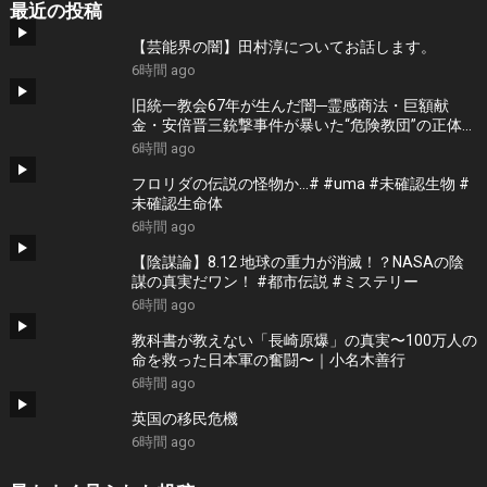
最近の投稿
【芸能界の闇】田村淳についてお話します。
6時間 ago
旧統一教会67年が生んだ闇─霊感商法・巨額献
金・安倍晋三銃撃事件が暴いた“危険教団”の正体
【NoBorder #59】
6時間 ago
フロリダの伝説の怪物か…# #uma #未確認生物 #
未確認生命体
6時間 ago
【陰謀論】8.12 地球の重力が消滅！？NASAの陰
謀の真実だワン！ #都市伝説 #ミステリー
6時間 ago
教科書が教えない「長崎原爆」の真実〜100万人の
命を救った日本軍の奮闘〜｜小名木善行
6時間 ago
英国の移民危機
6時間 ago