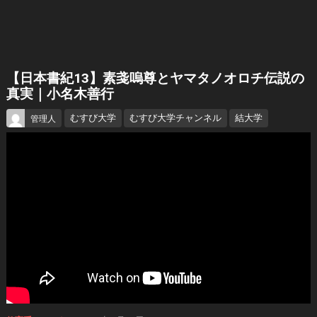
【日本書紀13】素戔嗚尊とヤマタノオロチ伝説の
真実｜小名木善行
むすび大学
むすび大学チャンネル
結大学
管理人