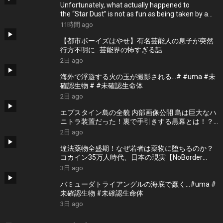
Unfortunately, what actually happened to
the “Star Dust” is not as fun as being taken by a
UFO.
11時間 ago
【都市ボーイズはやせ】有名芸能人の息子が突然
行方不明に…芸能界の怖すぎる話
2日 ago
海外で浮遊する火の玉が撮影される…# #uma #未
確認生物 # #未確認生命体
2日 ago
エプスタイン島の全貌 内部画像公開 島は巨大なハ
ニトラ装置だった！裏で手引きする黒幕とは！？
＜独特な視点の客が集まるBARシーズン3#8＞
2日 ago
違法薬物全盛期！なぜ若者は薬物に堕ちるのか？
コカイン35万人時代、日本の現実【NoBorder
#58】
3日 ago
バミューダトライアングルの海底で蠢く…#uma #
未確認生物 #未確認生命体
3日 ago