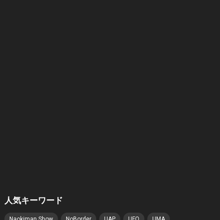
人気キーワード
Naokiman Show
NoBorder
UAP
UFO
UMA