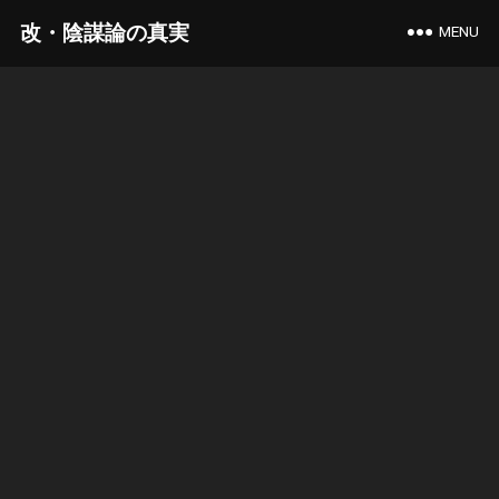
改・陰謀論の真実
MENU