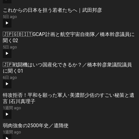
これからの日本を担う若者たちへ｜武田邦彦
5日 ago
🇯🇵🇬🇧🇮🇹GCAP計画と航空宇宙自衛隊／橋本幹彦議員に
聞く02
5日 ago
🇯🇵戦闘機はいつ国産化できるか？／橋本幹彦衆議院議員
に聞く01
6日 ago
特攻拒否！平和を願った軍人･美濃部少佐のすごい秘策と遺
言 |石川真理子
1週間 ago
弱肉強食の2500年史／遣隋使
1週間 ago