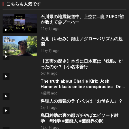
こちらも人気です
石川県の地震報道中、上空に…龍？UFO?誰
か教えて@プーハー
12か月 ago
石見（いわみ）銀山／グローバリズムの起
源
11か月 ago
【真実の歴史】本当に日本軍は〝残酷〟だ
ったのか？｜小名木善行
6か月 ago
The truth about Charlie Kirk: Josh
Hammer blasts online conspiracies | On
Balance
4週間 ago
料理人の最強のライバルは「お母さん」？
2か月 ago
島田紳助の裏の顔ガチやばエピソード雑
学 #雑学 #芸能人 #芸能界の闇
12か月 ago