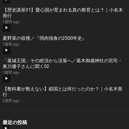
【歴史講座31】愛心国が育まれる真の教育とは？｜小名木
善行
1週間 ago
夏野菜の収穫／『弱肉強食の2500年史』
1週間 ago
「葛城王国」その絶頂から没落へ／葛木御歳神社の宮司・
東川優子さんに聞く02
1週間 ago
【教科書が教えない】鎖国とは何だったのか？｜小名木善
行
2週間 ago
最近の投稿