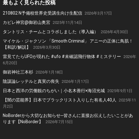
最もよく見られた投稿
210802 N予備校世界史受講生向け生配信
2026年3月17日
カビレ神宮@御岩山奥宮
2025年11月14日
タントリス・チームとコラボしました（導入編）
2026年4月30日
マイケル・ジャクソン 「Smooth Criminal」 アニーの正体に鳥肌！
【和訳/解説】
2026年3月30日
雷見てたらUFOが現れた #ufo #未確認飛行物体 #ミステリー
2026年
6月20日
御岩神社三本杉
2026年1月18日
陰謀論レッテルと真実の喪失
2026年1月17日
日本と西洋の労働観のちがい｜小名木善行×海沼光城
2025年9月1日
【闇の芸能界】日本でブラックリスト入りした有名人40人
2025年11
月2日
NoBorderから大切なお知らせ─皆さんに直接お伝えしたいことがあ
ります【NoBorder】
2026年7月15日