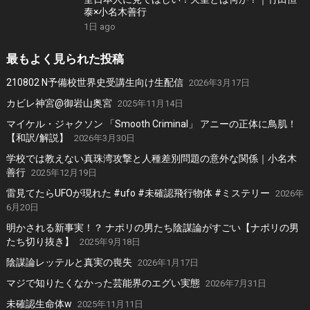
泰×小名木善行
1日 ago
最もよく見られた投稿
210802 N予備校世界史受講生向け生配信
2026年3月17日
カビレ神宮@御岩山奥宮
2025年11月14日
マイケル・ジャクソン 「Smooth Criminal」 アニーの正体に鳥肌！
【和訳/解説】
2026年3月30日
学校では教えない真珠湾攻撃と人種差別問題の意外な関係｜小名木
善行
2025年12月19日
雷見てたらUFOが現れた #ufo #未確認飛行物体 #ミステリー
2026年
6月20日
明かされる新事実！？ ナポリの男たち陰謀論がすごい【ナポリの男
たち切り抜き】
2025年9月18日
陰謀論レッテルと真実の喪失
2026年1月17日
マジで知りたくなかった芸能界のエグい実態
2026年7月31日
未確認生命体w
2025年11月11日