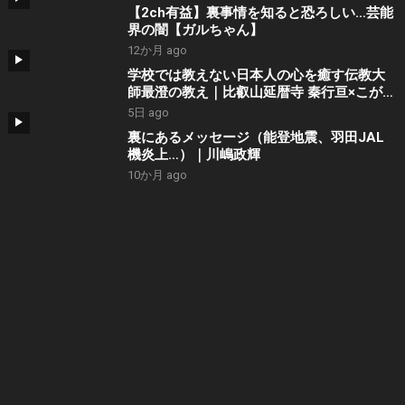
【2ch有益】裏事情を知ると恐ろしい…芸能
界の闇【ガルちゃん】
12か月 ago
学校では教えない日本人の心を癒す伝教大
師最澄の教え｜比叡山延暦寺 秦行亘×こがみ
のり
5日 ago
裏にあるメッセージ（能登地震、羽田JAL
機炎上…）｜川嶋政輝
10か月 ago