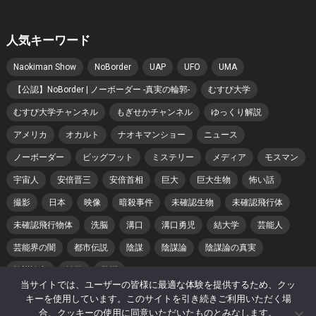
人気キーワード
Naokiman Show
NoBorder
UAP
UFO
UMA
【公認】NoBorder | ノーボーダー -真実の輪郭-
むすび大学
むすび大学チャンネル
もぎせかチャンネル
ゆっくり解説
アメリカ
オカルト
ナオキマンショー
ニュース
ノーボーダー
ビッグフット
ミステリー
メディア
モスマン
宇宙人
安倍晋三
安倍首相
巨大
巨大生物
怖い話
撮影
日本
映像
暗殺事件
未確認生物
未確認飛行体
未確認飛行物体
洗脳
溝口
溝口勇児
結大学
芸能人
芸能界の闇
都市伝説
陰謀
陰謀論
陰謀論の真実
陰謀論者
雑学
驚愕
当サイトでは、ユーザーの皆様に最適な体験を提供するため、クッ
キーを使用しています。このサイトを引き続きご利用いただく場
合、クッキーの使用に同意いただいたものとみなします。