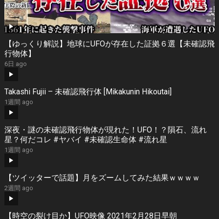
【ゆっくり解説】地球にUFOが存在した証拠６選【未確認飛
行物体】
6日 ago
Takashi Fujii – 未確認飛行体 [Mikakunin Hikoutai]
1週間 ago
深夜・謎の未確認飛行物体が現れた！UFO！？隕石、流れ
星？何だコレ #ヤバイ #未確認生命体 #流れ星
1週間 ago
【ツイッターで話題】月をズームしてみた結果ｗｗｗｗ
2週間 ago
【時空の裂け目か】UFO映像 2021年2月28日早朝