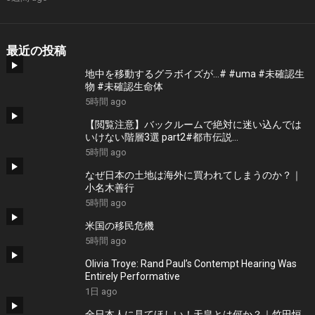
最近の投稿
地中を移動するグラボイズが…# #uma #未確認生
物 #未確認生命体
5時間 ago
【閲覧注意】バックルームで絶対に迷い込んでは
いけない階層3選 part2#都市伝説
#thebackroomsfoundfootage #ホラー
5時間 ago
なぜ日本の土地は海外に買われてしまうのか？｜
小名木善行
5時間 ago
米国の移民危機
5時間 ago
Olivia Troye: Rand Paul’s Contempt Hearing Was
Entirely Performative
1日 ago
全日本人に見てほしい！天皇とは何か？｜竹田恒