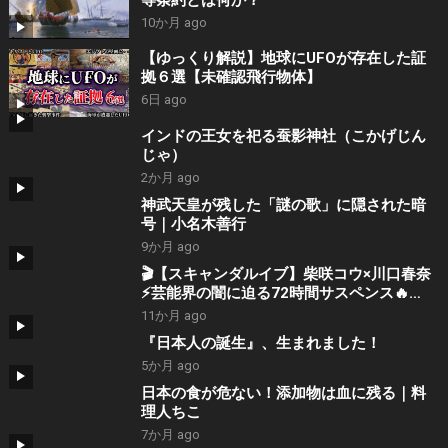
10か月 ago
【ゆっくり解説】地球にUFOが存在した証
拠６選【未確認飛行物体】
6日 ago
インドの王女を祀る蚕影神社（こかげじん
じゃ）
2か月 ago
神武天皇が残した「謎の歌」に隠された暗
号｜小名木善行
9か月 ago
🎬【スキャンダルイブ】柴咲コウ×川口春奈
⚡芸能界の闇に迫る72時間サスペンス🔥
ABEMAオリジナルドラマ📺✨
11か月 ago
『日本人の誕生』、生まれました！
5か月 ago
日本の食が危ない！添加物は血に残る｜料
理人ちこ
7か月 ago