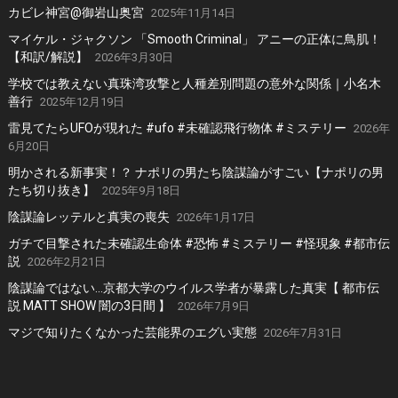
カビレ神宮@御岩山奥宮
2025年11月14日
マイケル・ジャクソン 「Smooth Criminal」 アニーの正体に鳥肌！
【和訳/解説】
2026年3月30日
学校では教えない真珠湾攻撃と人種差別問題の意外な関係｜小名木
善行
2025年12月19日
雷見てたらUFOが現れた #ufo #未確認飛行物体 #ミステリー
2026年
6月20日
明かされる新事実！？ ナポリの男たち陰謀論がすごい【ナポリの男
たち切り抜き】
2025年9月18日
陰謀論レッテルと真実の喪失
2026年1月17日
ガチで目撃された未確認生命体 #恐怖 #ミステリー #怪現象 #都市伝
説
2026年2月21日
陰謀論ではない…京都大学のウイルス学者が暴露した真実【 都市伝
説 MATT SHOW 闇の3日間 】
2026年7月9日
マジで知りたくなかった芸能界のエグい実態
2026年7月31日