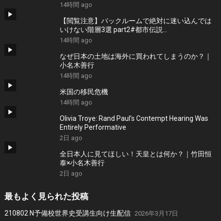
14時間 ago
【閲覧注意】バックルームで絶対に迷い込んでは
いけない階層3選 part2#都市伝説
#thebackroomsfoundfootage #ホラー
14時間 ago
なぜ日本の土地は海外に買われてしまうのか？｜
小名木善行
14時間 ago
米国の移民危機
14時間 ago
Olivia Troye: Rand Paul’s Contempt Hearing Was
Entirely Performative
2日 ago
全日本人に見てほしい！天皇とは何か？｜竹田恒
泰×小名木善行
2日 ago
最もよく見られた投稿
210802 N予備校世界史受講生向け生配信
2026年3月17日