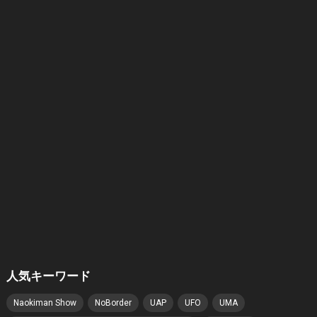
人気キーワード
Naokiman Show
NoBorder
UAP
UFO
UMA