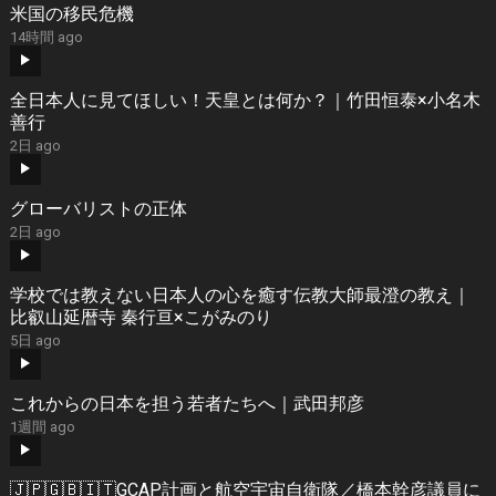
米国の移民危機
14時間 ago
全日本人に見てほしい！天皇とは何か？｜竹田恒泰×小名木
善行
2日 ago
グローバリストの正体
2日 ago
学校では教えない日本人の心を癒す伝教大師最澄の教え｜
比叡山延暦寺 秦行亘×こがみのり
5日 ago
これからの日本を担う若者たちへ｜武田邦彦
1週間 ago
🇯🇵🇬🇧🇮🇹GCAP計画と航空宇宙自衛隊／橋本幹彦議員に