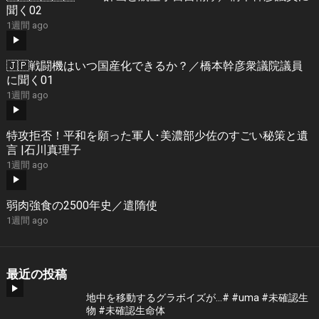
聞く02
1週間 ago
🇯🇵戦闘機はいつ国産化できるか？／橋本幹彦衆議院議員
に聞く01
1週間 ago
特攻拒否！平和を願った軍人･美濃部少佐のすごい秘策と遺
言 |石川真理子
1週間 ago
弱肉強食の2500年史／遣隋使
1週間 ago
最近の投稿
地中を移動するグラボイズが…# #uma #未確認生
物 #未確認生命体