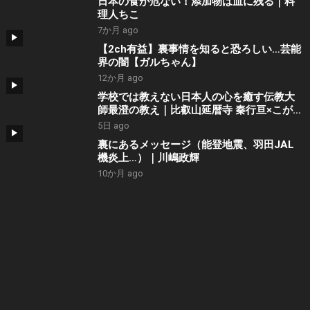
日本の食が危ない！添加物は血に残る｜料
理人ちこ
7か月 ago
【2ch有益】裏事情を知ると恐ろしい…芸能
界の闇【ガルちゃん】
12か月 ago
学校では教えない日本人の心を癒す伝教大
師最澄の教え｜比叡山延暦寺 秦行亘×こがみ
のり
5日 ago
裏にあるメッセージ（能登地震、羽田JAL
機炎上…）｜川嶋政輝
10か月 ago