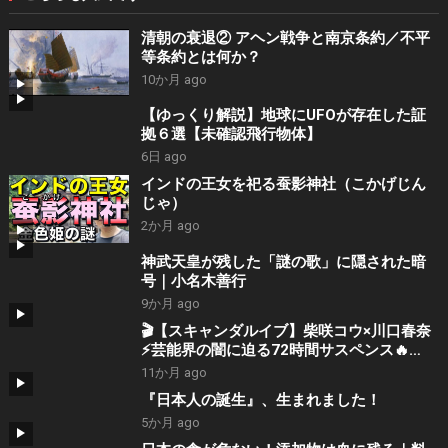
清朝の衰退② アヘン戦争と南京条約／不平
等条約とは何か？
10か月 ago
【ゆっくり解説】地球にUFOが存在した証
拠６選【未確認飛行物体】
6日 ago
インドの王女を祀る蚕影神社（こかげじん
じゃ）
2か月 ago
神武天皇が残した「謎の歌」に隠された暗
号｜小名木善行
9か月 ago
🎬【スキャンダルイブ】柴咲コウ×川口春奈
⚡芸能界の闇に迫る72時間サスペンス🔥
ABEMAオリジナルドラマ📺✨
11か月 ago
『日本人の誕生』、生まれました！
5か月 ago