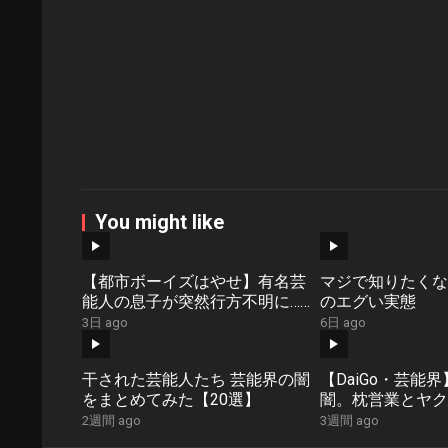
You might like
【都市ボーイズはやせ】有名芸
マジで知りたくな
能人の息子が突然行方不明に…
のエグい実態
芸能界の怖すぎる話
3日 ago
6日 ago
干された芸能人たち 芸能界の闇
【DaiGo・芸能
をまとめてみた【20選】
闇。枕営業とヤ
◆メンタリストDa
2週間 ago
3週間 ago
ch