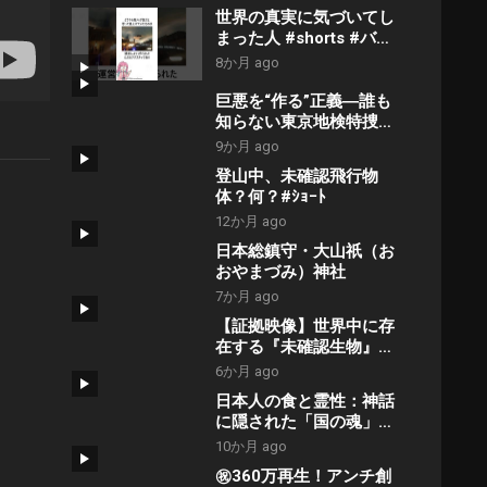
世界の真実に気づいてし
まった人 #shorts #バズ
#解説 #twitter #世界 #
8か月 ago
真実 #陰謀論
巨悪を“作る”正義―誰も
知らない東京地検特捜部
とオールドメディアの複
9か月 ago
雑な関係
登山中、未確認飛行物
【NoBorder#21】
体？何？#ｼｮｰﾄ
12か月 ago
日本総鎮守・大山祇（お
おやまづみ）神社
7か月 ago
【証拠映像】世界中に存
在する『未確認生物』の
本当の正体がヤバすぎ
6か月 ago
た。
日本人の食と霊性：神話
に隠された「国の魂」を
取り戻す方法
10か月 ago
㊗️360万再生！アンチ創