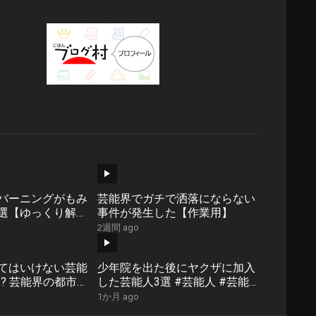
バーニングがもみ
芸能界でガチで洒落にならない
選【ゆっくり解
事件が発生した【作業用】
2週間 ago
てはいけない芸能
少年院を出た後にヤクザに加入
? 芸能界の都市伝
した芸能人3選 #芸能人 #芸能
業用/たっくー切
界 #芸人 #ニュース #女優
1か月 ago
#fyp #パパラッチ #アイド