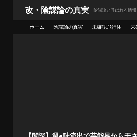
改・陰謀論の真実
陰謀論と呼ばれる情報
ホーム
陰謀論の真実
未確認飛行体
未
【闇深】週●誌流出で芸能界から干