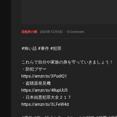
2025年12月6日
·
0 Comment
芸能界の闇
#怖い話 #事件 #犯罪
これらで自分や家族の身を守っていきましょう！
・防犯ブザー
https://amzn.to/3PudlQ1
・盗聴器発見機
https://amzn.to/48upUU5
・日本凶悪犯罪大全２１７
https://amzn.to/3LFeW4d