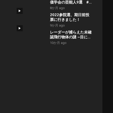
価学会の芸能人9選 #
創価学会 #アンチ #芸
8か月 ago
能人 #ランキング
2022参院選、期日前投
票に行きました！
9か月 ago
レーダーが捕らえた未確
認飛行物体の謎 ~目には
見えないUFO~
10か月 ago