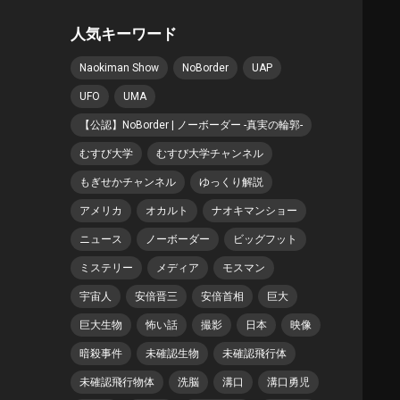
ル #恋愛 #スキャンダル
#俳優
人気キーワード
Naokiman Show
NoBorder
UAP
UFO
UMA
【公認】NoBorder | ノーボーダー -真実の輪郭-
むすび大学
むすび大学チャンネル
もぎせかチャンネル
ゆっくり解説
アメリカ
オカルト
ナオキマンショー
ニュース
ノーボーダー
ビッグフット
ミステリー
メディア
モスマン
宇宙人
安倍晋三
安倍首相
巨大
巨大生物
怖い話
撮影
日本
映像
暗殺事件
未確認生物
未確認飛行体
未確認飛行物体
洗脳
溝口
溝口勇児