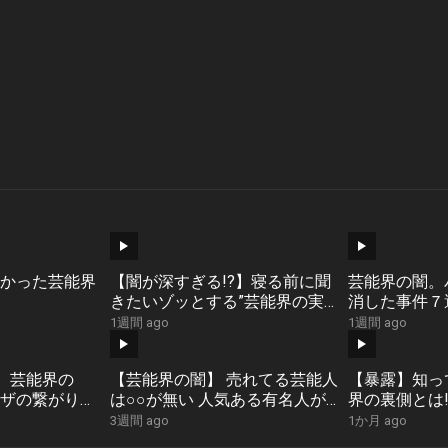
かった芸能界
【闇が深すぎる!?】寝る前に聞
芸能界の闇。
きたいゾッとする”芸能界の実
消した事件７
態”まとめ「作業用/たっくー切
説】
1週間 ago
1週間 ago
り抜き」
界】芸能界の
【芸能界の闇】 売れてる芸能人
【暴露】知っ
クザの繋がり
は○○が無い 人気ある有名人が
界の裏側とは!
iGo切り抜き
自ら命を絶つ本当の理由 【岡田
説まとめ「作
3週間 ago
1か月 ago
斗司夫 切り抜き 芸能人 人気 有
り抜き」