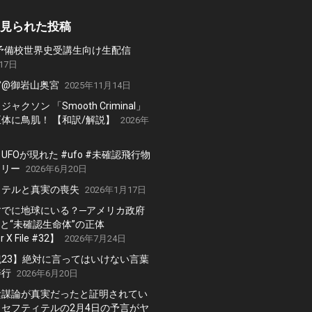
名人 本当の理由】
見られた投稿
2 N予備校世界史受講生向け生配信
17日
宮@御岩山奥宮
2025年11月14日
ャクソン 「Smooth Criminal」
体に鳥肌！ 【和訳/解説】
2026年
FOが現れた #ufo #未確認飛行物
テリー
2026年6月20日
ッテルと真実の喪失
2026年1月17日
すでに地球にいる？─アメリカ政府
Oと“未確認生命体”の正体
 X File #32】
2026年7月24日
23】絶対に言ってはいけない言葉
善行
2026年6月20日
陰謀論が真実だったと証明されてい
セフティテルの2月4日の予言がヤ