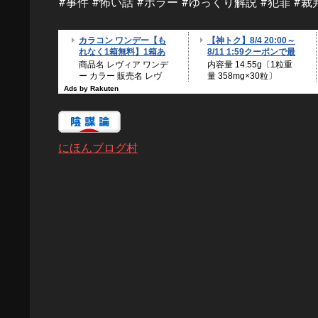
#事件 #怖い話 #ホラー #ゆっくり解説 #犯罪 #裁
にほんブログ村