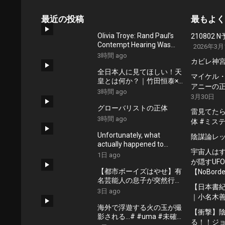
最近の投稿
最もよく
Olivia Troye: Rand Paul’s
21080
Contempt Hearing Was
2026年3月
Entirely Performative
3時間 ago
カビレ神
全日本人に見てほしい！天
マイケル・ジ
皇とは何か？｜竹田恒泰×小
アニーの正
名木善行
3時間 ago
3月30日
グローバリストの正体
雷見てたらU
3時間 ago
体 #ミス
Unfortunately, what
陰謀論レ
actually happened to
宇宙人は
the “Star Dust” is not as fun
1日 ago
が隠すUF
as being taken by a UFO.
【都市ボーイズはやせ】有
【NoBorder
名芸能人の息子が突然行方
【日本書紀
不明に…芸能界の怖すぎる
3日 ago
｜小名木
話
海外で浮遊する火の玉が撮
【衝撃】
影される…# #uma #未確認
る！！ジョ