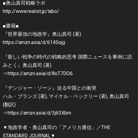
■奥山真司戦略ラボ
http://www.realist.jp/labo/
■書籍■
『世界最強の地政学』奥山真司 (著)
https://amzn.asia/d/614Sojg
『新しい戦争の時代の戦略的思考 国際ニュースを事例に読
みとく』奥山真司 (著)
⇒https://amzn.asia/d/8oT7DO6
『デンジャー・ゾーン』迫る中国との衝突
ハル・ブランズ (著), マイケル・ベックリー (著), 奥山真司
(翻訳)
⇒https://amzn.asia/d/3j63Xbm
▼地政学者・奥山真司の「アメリカ通信」／THE
STANDARD JOURNAL▼