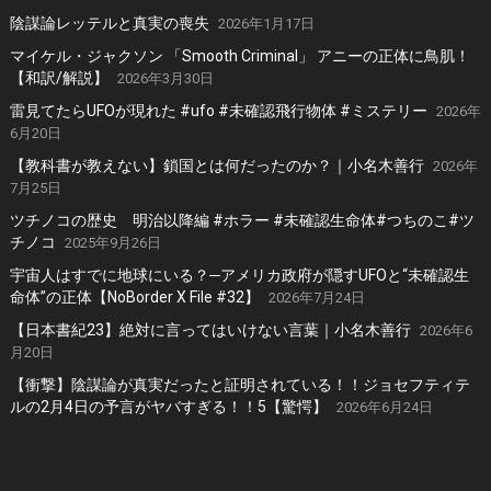
陰謀論レッテルと真実の喪失
2026年1月17日
マイケル・ジャクソン 「Smooth Criminal」 アニーの正体に鳥肌！
【和訳/解説】
2026年3月30日
雷見てたらUFOが現れた #ufo #未確認飛行物体 #ミステリー
2026年
6月20日
【教科書が教えない】鎖国とは何だったのか？｜小名木善行
2026年
7月25日
ツチノコの歴史 明治以降編 #ホラー #未確認生命体#つちのこ#ツ
チノコ
2025年9月26日
宇宙人はすでに地球にいる？─アメリカ政府が隠すUFOと“未確認生
命体”の正体【NoBorder X File #32】
2026年7月24日
【日本書紀23】絶対に言ってはいけない言葉｜小名木善行
2026年6
月20日
【衝撃】陰謀論が真実だったと証明されている！！ジョセフティテ
ルの2月4日の予言がヤバすぎる！！5【驚愕】
2026年6月24日