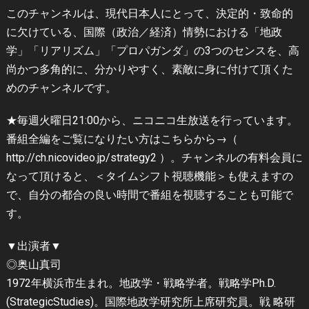
このチャンネルは、現代日本人にとって、決定的・致命的
に欠けている、国際（政治／経済）情勢における「地政
学」「リアリズム」「プロパガンダ」の3つのセンスを、高
尚かつ多角的に、分かりやすく、素敵に身に付けて頂くた
めのチャンネルです。
★毎週火曜日21:00から、ニコニコ生放送を行っています。
番組全編をご覧になりたい方はこちらから→（
http://ch.nicovideo.jp/strategy2 ）。チャンネルの有料会員に
なって頂けると、＜タイムシフト視聴機能＞も使えますの
で、自分の都合の良い時間で番組を視聴することも可能で
す。
▼出演者▼
◎奥山真司
1972年横浜市生まれ。地政学・戦略学者。戦略学Ph.D.
(StrategicStudies)。国際地政学研究所上席研究員。戦 略研