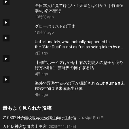
全日本人に見てほしい！天皇とは何か？｜竹田恒
泰×小名木善行
13時間 ago
グローバリストの正体
13時間 ago
Unfortunately, what actually happened to
the “Star Dust” is not as fun as being taken by a
UFO.
2日 ago
【都市ボーイズはやせ】有名芸能人の息子が突然
行方不明に…芸能界の怖すぎる話
4日 ago
海外で浮遊する火の玉が撮影される…# #uma #未
確認生物 # #未確認生命体
4日 ago
最もよく見られた投稿
210802 N予備校世界史受講生向け生配信
2026年3月17日
カビレ神宮@御岩山奥宮
2025年11月14日