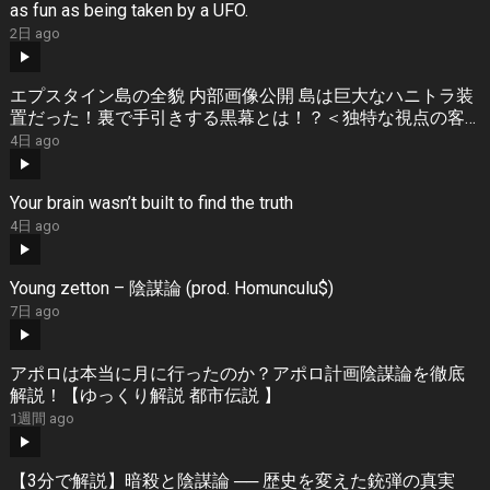
as fun as being taken by a UFO.
2日 ago
エプスタイン島の全貌 内部画像公開 島は巨大なハニトラ装
置だった！裏で手引きする黒幕とは！？＜独特な視点の客
が集まるBARシーズン3#8＞
4日 ago
Your brain wasn’t built to find the truth
4日 ago
Young zetton – 陰謀論 (prod. Homunculu$)
7日 ago
アポロは本当に月に行ったのか？アポロ計画陰謀論を徹底
解説！【ゆっくり解説 都市伝説 】
1週間 ago
【3分で解説】暗殺と陰謀論 ── 歴史を変えた銃弾の真実