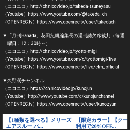
（ニコニコ）http://ch.nicovideo.jp/takeda-tsuneyasu
（Youtube）https://www.youtube.com/@takeda_ch
（OPENREC.tv）https://www.openrec.tv/user/takedach
▼「月刊Hanada」花田紀凱編集長の週刊誌欠席裁判（毎週
土曜日：12：30時～）
（ニコニコ）http://ch.nicovideo.jp/tyotto-migi
（Youtube）https://www.youtube.com/c/tyottomigi/live
（OPENREC.tv）https://www.openrec.tv/live/ctm_official
▼久野潤チャンネル
（ニコニコ）https://ch.nicovideo.jp/kunojun
（Youtube）http://www.youtube.com/c/kunojunchannel
（OPENREC.tv）https://www.openrec.tv/user/kunozyun