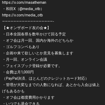
https://x.com/masatheman
・和田X（@media_otb）
https://x.com/media_otb
——————————————————-
【★オンザボード友の会★】
・日本全国各県を数年かけて回る予定
・オフ会は月一回、国内か海外のどちらか
・ゴルフコンペもあり
・企画や来て欲しいとか意見を募集します
・月一回、オンライン会議
・フェイスブック登録が必要です。
・会費は月1,000円
（PayPal決済、ほとんどのクレジットカード対応）
・管理が大変なまでの人数になれば、あとから入会は値上
げもあるかも
・オフ会は都度費用かかります
・いつでも退会できる