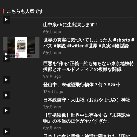
こちらも人気です
山中泉chに生出演します！
6か月 ago
世界の真実に気づいてしまった人 #shorts #
バズ #解説 #twitter #世界 #真実 #陰謀論
8か月 ago
巨悪を“作る”正義―誰も知らない東京地検特
捜部とオールドメディアの複雑な関係
【NoBorder#21】
9か月 ago
登山中、未確認飛行物体？何？#ｼｮｰﾄ
12か月 ago
日本総鎮守・大山祇（おおやまづみ）神社
7か月 ago
【証拠映像】世界中に存在する『未確認生
物』の本当の正体がヤバすぎた。
6か月 ago
日本人の食と霊性：神話に隠された「国の