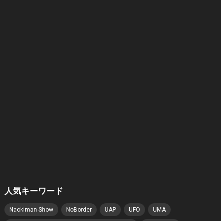
人気キーワード
Naokiman Show
NoBorder
UAP
UFO
UMA