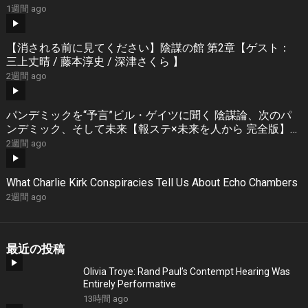
1週間 ago
【消される前に見てください】陰謀の館 第2章【ゲスト：
三上丈晴 / 藤本淳史 / 深津さくら 】
2週間 ago
パンデミックを“予言”ビル・ゲイツに聞く 陰謀論、次のパ
ンデミック、そして未来【報ステ×未来を人から 完全版】
【Bill Gates】【未来をここから】
2週間 ago
What Charlie Kirk Conspiracies Tell Us About Echo Chambers
2週間 ago
最近の投稿
Olivia Troye: Rand Paul’s Contempt Hearing Was
Entirely Performative
13時間 ago