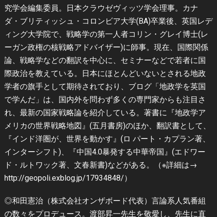
究学会編集委員。日本クラウゼヴィッツ学会理事。カナ
ダ・ブリティッシュ・コロンビア大学(BA)卒業後、英国レデ
ィング大学院で、戦略学の第一人者コリン・グレイ博士(レ
ーガン政権の核戦略アドバイザー)に師事。現在、国際関係
論、戦略学などの翻訳を中心に、セミナーなどで若者に国
際政治を教えている。日本にほとんどいないとされる地政
学者の旗手として期待されており、ブログ「地政学を英国
で学んだ」は、国内外を問わず多くの専門家からも注目さ
れ、最新の国家戦略論を紹介している。著書に『地政学ア
メリカの世界戦略地図』(五月書房)のほか、翻訳書として、
『インド洋圏が、世界を動かす』(ロ パート・カプラン著、
インターシフト)、『中国4.0暴発する中華帝国』(エドワー
ド・ルトワック著、文春新書)などがある。（※詳細は→
http://geopoli.exblog.jp/17934848/）
◎和田憲治（株式会社オンザボード代表）言論系人気番組
の数々をプロデュース。渡部昇一先生を敬愛し、先生に直