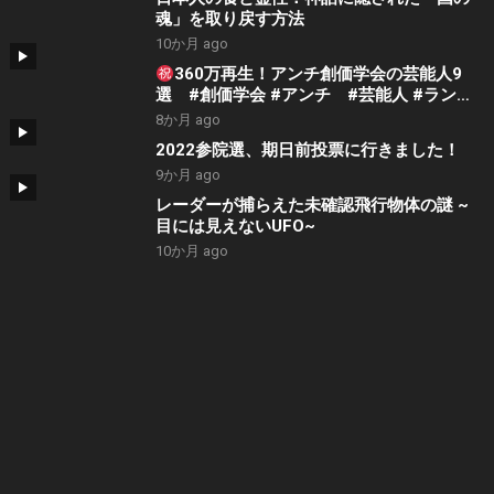
魂」を取り戻す方法
10か月 ago
360万再生！アンチ創価学会の芸能人9
選 #創価学会 #アンチ #芸能人 #ランキ
ング
8か月 ago
2022参院選、期日前投票に行きました！
9か月 ago
レーダーが捕らえた未確認飛行物体の謎 ~
目には見えないUFO~
10か月 ago