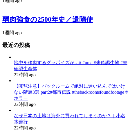
1週間 ago
弱肉強食の2500年史／遣隋使
1週間 ago
最近の投稿
地中を移動するグラボイズが…# #uma #未確認生物 #未
確認生命体
22時間 ago
【閲覧注意】バックルームで絶対に迷い込んではいけ
ない階層3選 part2#都市伝説 #thebackroomsfoundfootage #
ホラー
22時間 ago
なぜ日本の土地は海外に買われてしまうのか？｜小名
木善行
22時間 ago