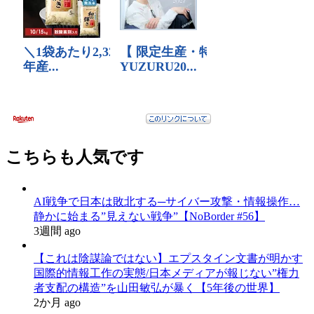
こちらも人気です
AI戦争で日本は敗北する─サイバー攻撃・情報操作…
静かに始まる”見えない戦争”【NoBorder #56】
3週間 ago
【これは陰謀論ではない】エプスタイン文書が明かす
国際的情報工作の実態/日本メディアが報じない”権力
者支配の構造”を山田敏弘が暴く【5年後の世界】
2か月 ago