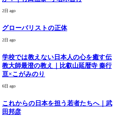
2日 ago
グローバリストの正体
2日 ago
学校では教えない日本人の心を癒す伝
教大師最澄の教え｜比叡山延暦寺 秦行
亘×こがみのり
6日 ago
これからの日本を担う若者たちへ｜武
田邦彦