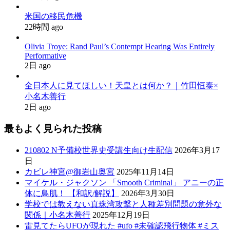
米国の移民危機
22時間 ago
Olivia Troye: Rand Paul’s Contempt Hearing Was Entirely
Performative
2日 ago
全日本人に見てほしい！天皇とは何か？｜竹田恒泰×
小名木善行
2日 ago
最もよく見られた投稿
210802 N予備校世界史受講生向け生配信
2026年3月17
日
カビレ神宮@御岩山奥宮
2025年11月14日
マイケル・ジャクソン 「Smooth Criminal」 アニーの正
体に鳥肌！ 【和訳/解説】
2026年3月30日
学校では教えない真珠湾攻撃と人種差別問題の意外な
関係｜小名木善行
2025年12月19日
雷見てたらUFOが現れた #ufo #未確認飛行物体 #ミス