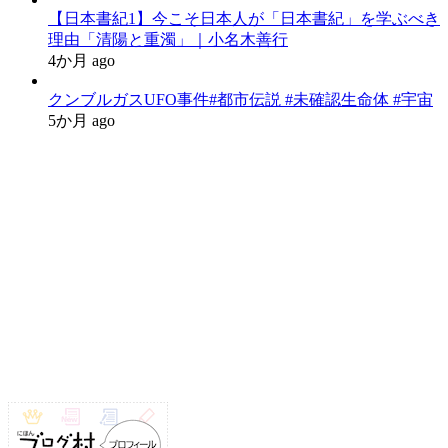
【日本書紀1】今こそ日本人が「日本書紀」を学ぶべき
理由「清陽と重濁」｜小名木善行
4か月 ago
クンブルガスUFO事件#都市伝説 #未確認生命体 #宇宙
5か月 ago