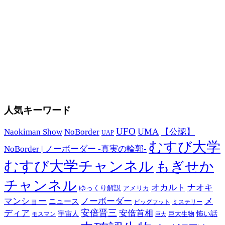
人気キーワード
UFO
UMA
Naokiman Show
NoBorder
【公認】
UAP
むすび大学
NoBorder | ノーボーダー -真実の輪郭-
むすび大学チャンネル
もぎせか
チャンネル
オカルト
ナオキ
ゆっくり解説
アメリカ
マンショー
ノーボーダー
メ
ニュース
ミステリー
ビッグフット
安倍晋三
ディア
安倍首相
宇宙人
巨大生物
怖い話
モスマン
巨大