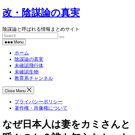
Skip
改・陰謀論の真実
to
content
陰謀論と呼ばれる情報まとめサイト
Menu
ホーム
陰謀論の真実
未確認飛行体
未確認生物
教育系チャンネル
Close Menu
プライバシーポリシー
著作権・肖像権について
なぜ日本人は妻をカミさんと