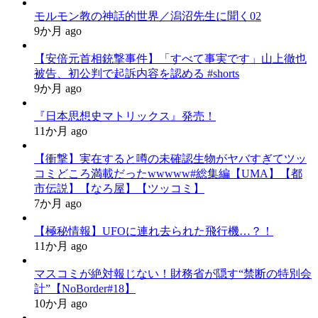
モルモン教の神話的世界／潟沼先生に聞く02
9か月 ago
【安倍元首相銃撃事件】「すべて事実です」山上徹也
被告、初公判で起訴内容を認める #shorts
9か月 ago
『日本思想史マトリックス』発売！
11か月 ago
【衝撃】実在すると噂の未確認生物がヤバすぎてツッ
コミどころ満載だったwwwww#総集編【UMA】【都
市伝説】【なろ屋】【ツッコミ】
7か月 ago
【極秘情報】UFOに連れ去られた飛行機…？！
11か月 ago
マスコミが絶対報じない！財務省が隠す“禁断の特別会
計”【NoBorder#18】
10か月 ago