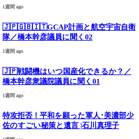
1週間 ago
🇯🇵🇬🇧🇮🇹GCAP計画と航空宇宙自衛
隊／橋本幹彦議員に聞く02
1週間 ago
🇯🇵戦闘機はいつ国産化できるか？／
橋本幹彦衆議院議員に聞く01
1週間 ago
特攻拒否！平和を願った軍人･美濃部少
佐のすごい秘策と遺言 |石川真理子