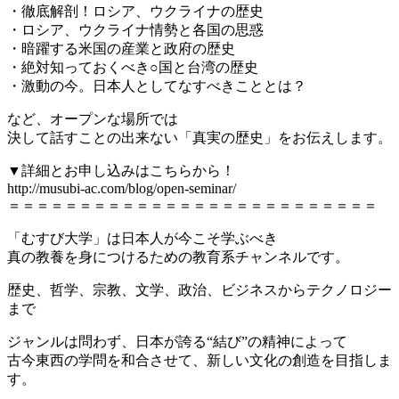
・徹底解剖！ロシア、ウクライナの歴史
・ロシア、ウクライナ情勢と各国の思惑
・暗躍する米国の産業と政府の歴史
・絶対知っておくべき○国と台湾の歴史
・激動の今。日本人としてなすべきこととは？
など、オープンな場所では
決して話すことの出来ない「真実の歴史」をお伝えします。
▼詳細とお申し込みはこちらから！
http://musubi-ac.com/blog/open-seminar/
＝＝＝＝＝＝＝＝＝＝＝＝＝＝＝＝＝＝＝＝＝＝＝＝＝＝
「むすび大学」は日本人が今こそ学ぶべき
真の教養を身につけるための教育系チャンネルです。
歴史、哲学、宗教、文学、政治、ビジネスからテクノロジー
まで
ジャンルは問わず、日本が誇る“結び”の精神によって
古今東西の学問を和合させて、新しい文化の創造を目指しま
す。