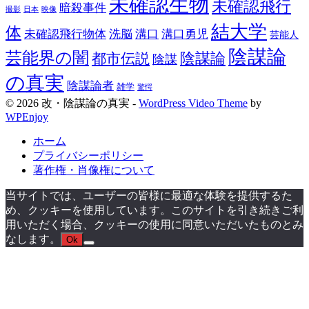
未確認生物
未確認飛行
暗殺事件
日本
映像
撮影
結大学
体
未確認飛行物体
洗脳
溝口
溝口勇児
芸能人
陰謀論
芸能界の闇
都市伝説
陰謀論
陰謀
の真実
陰謀論者
雑学
驚愕
© 2026 改・陰謀論の真実 -
WordPress Video Theme
by
WPEnjoy
ホーム
プライバシーポリシー
著作権・肖像権について
当サイトでは、ユーザーの皆様に最適な体験を提供するた
め、クッキーを使用しています。このサイトを引き続きご利
用いただく場合、クッキーの使用に同意いただいたものとみ
なします。
Ok