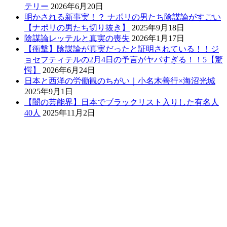
テリー
2026年6月20日
明かされる新事実！？ ナポリの男たち陰謀論がすごい
【ナポリの男たち切り抜き】
2025年9月18日
陰謀論レッテルと真実の喪失
2026年1月17日
【衝撃】陰謀論が真実だったと証明されている！！ジ
ョセフティテルの2月4日の予言がヤバすぎる！！5【驚
愕】
2026年6月24日
日本と西洋の労働観のちがい｜小名木善行×海沼光城
2025年9月1日
【闇の芸能界】日本でブラックリスト入りした有名人
40人
2025年11月2日