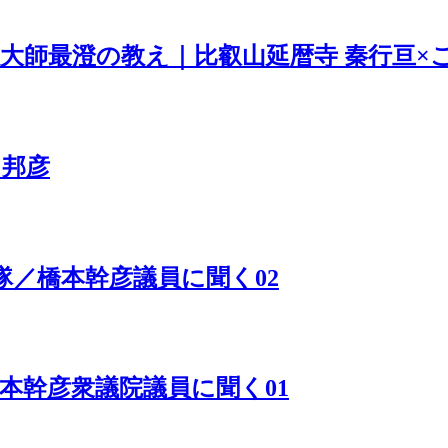
大師最澄の教え｜比叡山延暦寺 秦行亘×
田邦彦
自衛隊／橋本幹彦議員に聞く02
橋本幹彦衆議院議員に聞く01