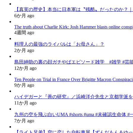
【真実の歴史】本当に日本軍は〝残酷〟だったのか？｜
6か月 ago
The truth about Charlie Kirk: Josh Hammer blasts online consp
4週間 ago
料理人の最強のライバルは「お母さん」？
2か月 ago
島田紳助の裏の顔ガチやばエピソード雑学 #雑学 #芸能
12か月 ago
Ten People on Trial in France Over Brigitte Macron Conspiraci
9か月 ago
ハイデガーと『善の研究』／浜崎洋介先生と京都学派を
11か月 ago
九州の空を飛ぶ白いUMA #shorts #uma #未確認生命体 
7か月 ago
【ライト兄弟】空に恋した自転車屋【ずんだもん＆ゆっ