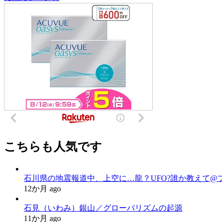
こちらも人気です
石川県の地震報道中、上空に…龍？UFO?誰か教えて@
12か月 ago
石見（いわみ）銀山／グローバリズムの起源
11か月 ago