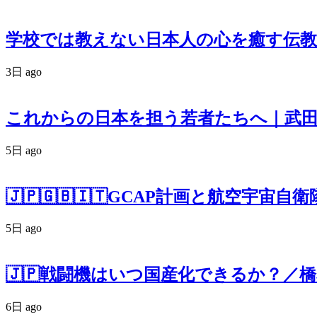
学校では教えない日本人の心を癒す伝教
3日 ago
これからの日本を担う若者たちへ｜武
5日 ago
🇯🇵🇬🇧🇮🇹GCAP計画と航空宇宙
5日 ago
🇯🇵戦闘機はいつ国産化できるか？／
6日 ago