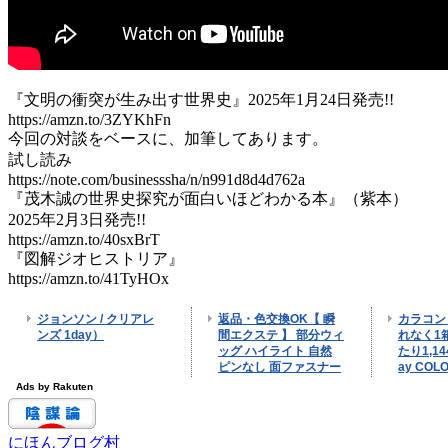
『文明の衝突が生み出す世界史』2025年1月24日発売!!
https://amzn.to/3ZYKhFn
今回の対談をベースに、加筆してあります。
試し読み
https://note.com/businesssha/n/n991d8d4d762a
『茂木誠の世界史探究が面白いほどわかる本』（紫本）
2025年2月3日発売!!
https://amzn.to/40sxBrT
『図解ジオヒストリア』
https://amzn.to/41TyHOx
にほんブログ村