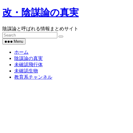
Skip
改・陰謀論の真実
to
content
陰謀論と呼ばれる情報まとめサイト
Menu
ホーム
陰謀論の真実
未確認飛行体
未確認生物
教育系チャンネル