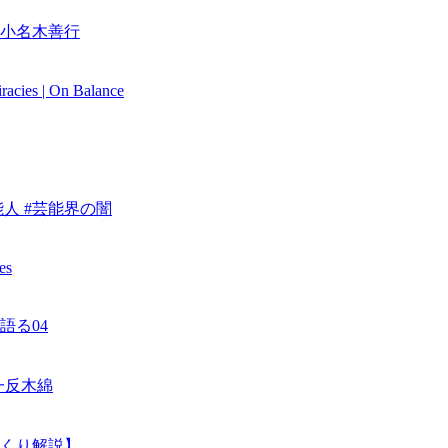
小名木善行
iracies | On Balance
人 #芸能界の闇
es
語る04
#一反木綿
くり解説】