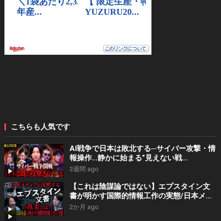
こちらも人気です
AI戦争で日本は敗北する─サイバー攻撃・情
報操作…静かに始まる”見えない戦
争”【NoBorder #56】
3週間 ago
【これは陰謀論ではない】エプスタイン文
書が明かす国際的情報工作の実態/日本メデ
ィアが報じない”権力者支配の構造”を山田敏
2か月 ago
弘が暴く【5年後の世界】