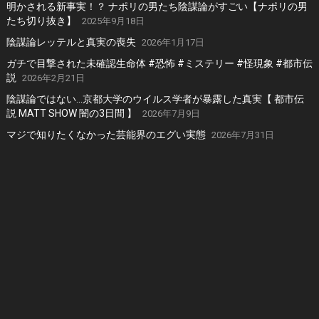
明かされる新事実！？ ナポリの男たち陰謀論がすごい【ナポリの男
たち切り抜き】
2025年9月18日
陰謀論レッテルと真実の喪失
2026年1月17日
ガチで目撃された未確認生命体 #恐怖 #ミステリー #怪現象 #都市伝
説
2026年2月21日
陰謀論ではない…京都大学のウイルス学者が暴露した真実【 都市伝
説 MATT SHOW 闇の3日間 】
2026年7月9日
マジで知りたくなかった芸能界のエグい実態
2026年7月31日