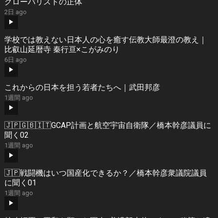
グローバリストの正体
2日 ago
学校では教えない日本人の心を癒す伝教大師最澄の教え｜
比叡山延暦寺 秦行亘×こがみのり
6日 ago
これからの日本を担う若者たちへ｜武田邦彦
1週間 ago
🇯🇵🇬🇧🇮🇹GCAP計画と航空宇宙自衛隊／橋本幹彦議員に
聞く02
1週間 ago
🇯🇵戦闘機はいつ国産化できるか？／橋本幹彦衆議院議員
に聞く01
1週間 ago