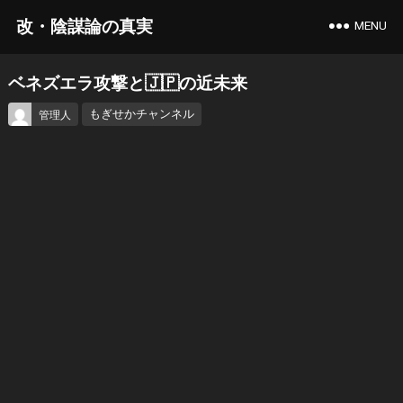
改・陰謀論の真実
MENU
ベネズエラ攻撃と🇯🇵の近未来
もぎせかチャンネル
管理人