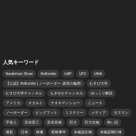
人気キーワード
Naokiman Show
NoBorder
UAP
UFO
UMA
【公認】NoBorder | ノーボーダー -真実の輪郭-
むすび大学
むすび大学チャンネル
もぎせかチャンネル
ゆっくり解説
アメリカ
オカルト
ナオキマンショー
ニュース
ノーボーダー
ビッグフット
ミステリー
メディア
モスマン
宇宙人
安倍晋三
安倍首相
巨大
巨大生物
怖い話
撮影
日本
映像
暗殺事件
未確認生物
未確認飛行体