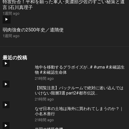
特攻拒否！平和を願った軍人･美濃部少佐のすごい秘策と遺
言 |石川真理子
1週間 ago
弱肉強食の2500年史／遣隋使
1週間 ago
最近の投稿
地中を移動するグラボイズが…# #uma #未確認生
物 #未確認生命体
21時間 ago
【閲覧注意】バックルームで絶対に迷い込んでは
いけない階層3選 part2#都市伝説
#thebackroomsfoundfootage #ホラー
21時間 ago
なぜ日本の土地は海外に買われてしまうのか？｜
小名木善行
21時間 ago