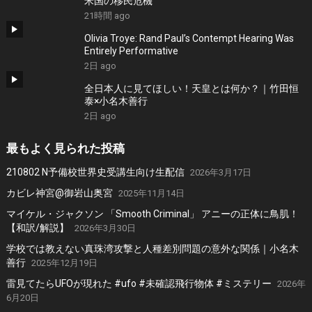
米国の移民危機
21時間 ago
Olivia Troye: Rand Paul’s Contempt Hearing Was
Entirely Performative
2日 ago
全日本人に見てほしい！天皇とは何か？｜竹田恒
泰×小名木善行
2日 ago
最もよく見られた投稿
210802 N予備校世界史受講生向け生配信
2026年3月17日
カビレ神宮@御岩山奥宮
2025年11月14日
マイケル・ジャクソン 「Smooth Criminal」 アニーの正体に鳥肌！
【和訳/解説】
2026年3月30日
学校では教えない真珠湾攻撃と人種差別問題の意外な関係｜小名木
善行
2025年12月19日
雷見てたらUFOが現れた #ufo #未確認飛行物体 #ミステリー
2026年
6月20日