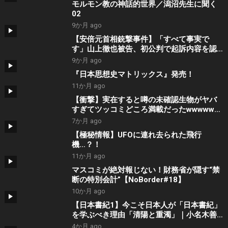
モルモン教の神話的世界／潟沼先生に聞く
02
9か月 ago
【安倍元首相銃撃事件】「すべて事実で
す」山上徹也被告、初公判で起訴内容を認
める #shorts
9か月 ago
『日本思想史マトリックス』発売！
11か月 ago
【衝撃】実在すると噂の未確認生物がヤバ
すぎてツッコミどころ満載だったwwwww#
総集編【UMA】【都市伝説】【なろ屋】
7か月 ago
【ツッコミ】
【極秘情報】UFOに連れ去られた飛行
機…？！
11か月 ago
マスコミが絶対報じない！財務省が隠す“禁
断の特別会計”【NoBorder#18】
10か月 ago
【日本書紀1】今こそ日本人が「日本書紀」
を学ぶべき理由「清陽と重濁」｜小名木善
行
4か月 ago