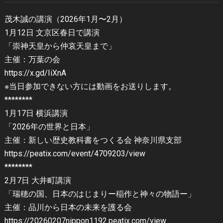
茂木誠の講演（2026年1月〜2月）
1月12日 文京区春日で講演
「崇神天皇から仲哀天皇まで」
主催：万葉の会
https://x.gd/IiXnA
※当日参加できない方には動画をお送りします。
********
1月17日 横浜講演
「2026年の世界と日本」
主催：新しい歴史教科書をつくる会 神奈川県支部
https://peatix.com/event/4709203/view
********
2月7日 大井町講演
「瑞穂の国、日本のはじまりー稲作と神々の物語ー」
主催：品川から日本の未来を護る会
https://20260207nippon1192.peatix.com/view