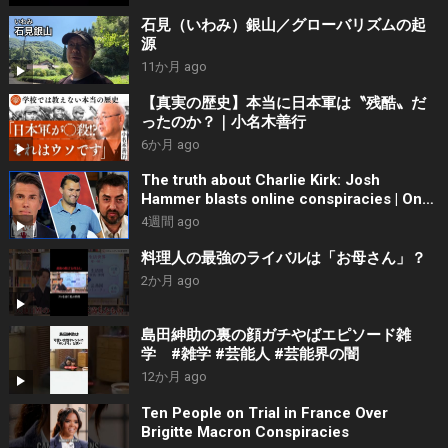
石見（いわみ）銀山／グローバリズムの起
源
11か月 ago
【真実の歴史】本当に日本軍は〝残酷〟だ
ったのか？｜小名木善行
6か月 ago
The truth about Charlie Kirk: Josh
Hammer blasts online conspiracies | On
Balance
4週間 ago
料理人の最強のライバルは「お母さん」？
2か月 ago
島田紳助の裏の顔ガチやばエピソード雑
学 #雑学 #芸能人 #芸能界の闇
12か月 ago
Ten People on Trial in France Over
Brigitte Macron Conspiracies