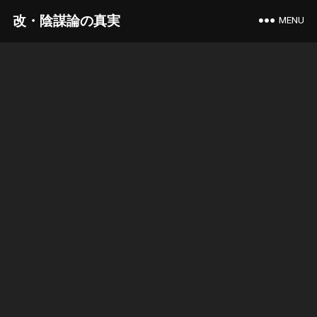
改・陰謀論の真実
MENU