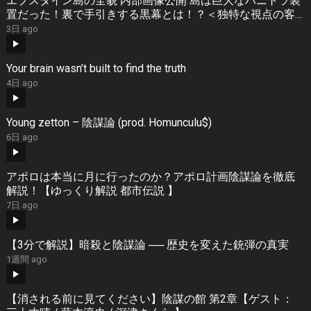
エプスタイン島の全貌 内部画像公開 島は巨大なハニトラ装
置だった！裏で手引きする黒幕とは！？＜独特な視点の客
が集まるBARシーズン3#8＞
3日 ago
Your brain wasn’t built to find the truth
4日 ago
Young zetton – 陰謀論 (prod. Homunculu$)
6日 ago
アポロは本当に月に行ったのか？アポロ計画陰謀論を徹底
解説！【ゆっくり解説 都市伝説 】
7日 ago
【3分で解説】暗殺と陰謀論 ── 歴史を変えた銃弾の真実
1週間 ago
【消される前に見てください】陰謀の館 第2章【ゲスト：