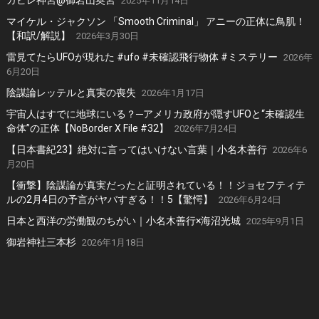
カビレ神宮@御岩山奥宮
2025年11月14日
マイケル・ジャクソン 「Smooth Criminal」 アニーの正体に鳥肌！
【和訳/解説】
2026年3月30日
雷見てたらUFOが現れた #ufo #未確認飛行物体 #ミステリー
2026年
6月20日
陰謀論レッテルと真実の喪失
2026年1月17日
宇宙人はすでに地球にいる？─アメリカ政府が隠すUFOと“未確認生
命体”の正体【NoBorder X File #32】
2026年7月24日
【日本書紀23】絶対に言ってはいけない言葉｜小名木善行
2026年6
月20日
【衝撃】陰謀論が真実だったと証明されている！！ジョセフティテ
ルの2月4日の予言がヤバすぎる！！5【驚愕】
2026年6月24日
日本と西洋の労働観のちがい｜小名木善行×海沼光城
2025年9月1日
御岩神社三本杉
2026年1月18日