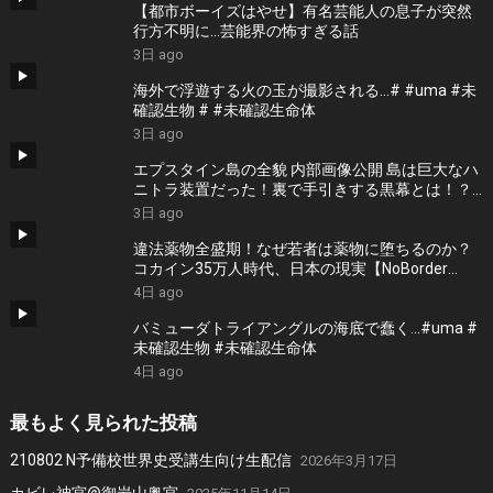
【都市ボーイズはやせ】有名芸能人の息子が突然
行方不明に…芸能界の怖すぎる話
3日 ago
海外で浮遊する火の玉が撮影される…# #uma #未
確認生物 # #未確認生命体
3日 ago
エプスタイン島の全貌 内部画像公開 島は巨大なハ
ニトラ装置だった！裏で手引きする黒幕とは！？
＜独特な視点の客が集まるBARシーズン3#8＞
3日 ago
違法薬物全盛期！なぜ若者は薬物に堕ちるのか？
コカイン35万人時代、日本の現実【NoBorder
#58】
4日 ago
バミューダトライアングルの海底で蠢く…#uma #
未確認生物 #未確認生命体
4日 ago
最もよく見られた投稿
210802 N予備校世界史受講生向け生配信
2026年3月17日