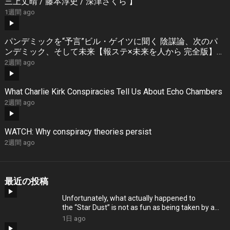
三上丈晴 / 藤本淳史 / 深津さくら 】
1週間 ago
パンデミックを“予言”ビル・ゲイツに聞く 陰謀論、次のパ
ンデミック、そして未来【報ステ×未来を人から 完全版】
【Bill Gates】【未来をここから】
2週間 ago
What Charlie Kirk Conspiracies Tell Us About Echo Chambers
2週間 ago
WATCH: Why conspiracy theories persist
2週間 ago
最近の投稿
Unfortunately, what actually happened to
the “Star Dust” is not as fun as being taken by a
UFO.
1日 ago