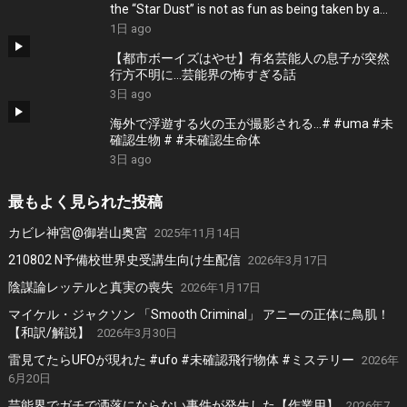
the “Star Dust” is not as fun as being taken by a
UFO.
1日 ago
【都市ボーイズはやせ】有名芸能人の息子が突然
行方不明に…芸能界の怖すぎる話
3日 ago
海外で浮遊する火の玉が撮影される…# #uma #未
確認生物 # #未確認生命体
3日 ago
最もよく見られた投稿
カビレ神宮@御岩山奥宮
2025年11月14日
210802 N予備校世界史受講生向け生配信
2026年3月17日
陰謀論レッテルと真実の喪失
2026年1月17日
マイケル・ジャクソン 「Smooth Criminal」 アニーの正体に鳥肌！
【和訳/解説】
2026年3月30日
雷見てたらUFOが現れた #ufo #未確認飛行物体 #ミステリー
2026年
6月20日
芸能界でガチで洒落にならない事件が発生した【作業用】
2026年7