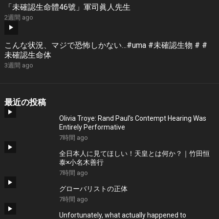
「未確認生命體46號」軍司眞人先生
2週間 ago
こんな状況、マジで恐怖しかない…#uma #未確認生物 # #
未確認生命体
3週間 ago
最近の投稿
Olivia Troye: Rand Paul’s Contempt Hearing Was
Entirely Performative
7時間 ago
全日本人に見てほしい！天皇とは何か？｜竹田恒
泰×小名木善行
7時間 ago
グローバリストの正体
7時間 ago
Unfortunately, what actually happened to