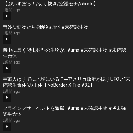
【ぶいすぽっ！/切り抜き/空澄セナ/shorts】
1週間 ago
奇妙な動物たち#動物#治す#未確認生物
1週間 ago
海中に蠢く爬虫類型の生物が…#uma #未確認生物 #未確認
生命体
2週間 ago
宇宙人はすでに地球にいる？─アメリカ政府が隠すUFOと“未
確認生命体”の正体【NoBorder X File #32】
2週間 ago
フライングサーペントを激撮…#uma #未確認生物 # #未確
認生命体
2週間 ago