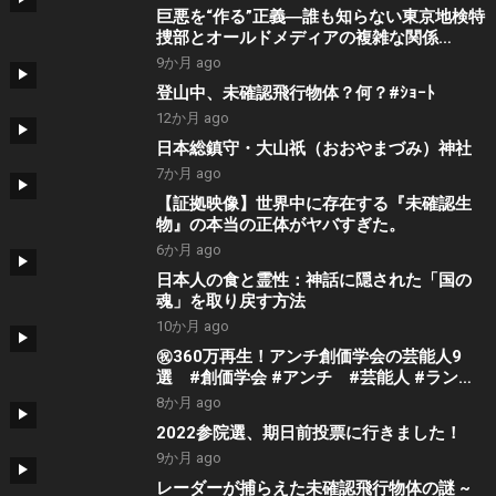
巨悪を“作る”正義―誰も知らない東京地検特
捜部とオールドメディアの複雑な関係
【NoBorder#21】
9か月 ago
登山中、未確認飛行物体？何？#ｼｮｰﾄ
12か月 ago
日本総鎮守・大山祇（おおやまづみ）神社
7か月 ago
【証拠映像】世界中に存在する『未確認生
物』の本当の正体がヤバすぎた。
6か月 ago
日本人の食と霊性：神話に隠された「国の
魂」を取り戻す方法
10か月 ago
㊗️360万再生！アンチ創価学会の芸能人9
選 #創価学会 #アンチ #芸能人 #ランキ
ング
8か月 ago
2022参院選、期日前投票に行きました！
9か月 ago
レーダーが捕らえた未確認飛行物体の謎 ~