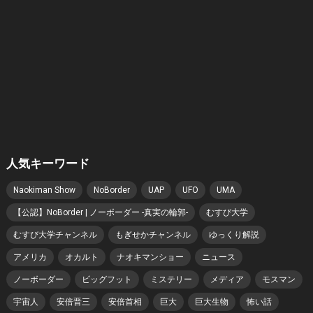
人気キーワード
Naokiman Show
NoBorder
UAP
UFO
UMA
【公認】NoBorder | ノーボーダー -真実の輪郭-
むすび大学
むすび大学チャンネル
もぎせかチャンネル
ゆっくり解説
アメリカ
オカルト
ナオキマンショー
ニュース
ノーボーダー
ビッグフット
ミステリー
メディア
モスマン
宇宙人
安倍晋三
安倍首相
巨大
巨大生物
怖い話