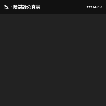
改・陰謀論の真実
MENU