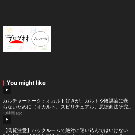
You might like
カルチャートーク：オカルト好きが、カルトや陰謀論に嵌
らないために（オカルト、スピリチュアル、悪徳商法研究
家・雨宮純）
13時間 ago
【閲覧注意】バックルームで絶対に迷い込んではいけない