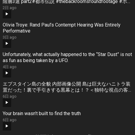
階層3選 part2#都市伝説 #thebackroomsfoundfootage #ホラ
ー
2日 ago
Olivia Troye: Rand Paul’s Contempt Hearing Was Entirely
Performative
3日 ago
Unfortunately, what actually happened to the “Star Dust” is not
as fun as being taken by a UFO.
4日 ago
エプスタイン島の全貌 内部画像公開 島は巨大なハニトラ装
置だった！裏で手引きする黒幕とは！？＜独特な視点の客
が集まるBARシーズン3#8＞
6日 ago
Your brain wasn’t built to find the truth
6日 ago