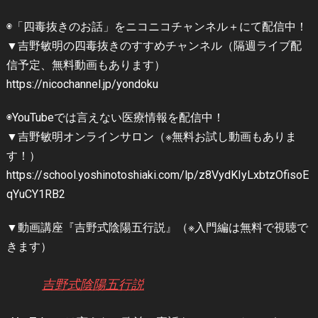
◉「四毒抜きのお話」をニコニコチャンネル＋にて配信中！
▼吉野敏明の四毒抜きのすすめチャンネル（隔週ライブ配
信予定、無料動画もあります）
⁦https://nicochannel.jp/yondoku
◉YouTubeでは言えない医療情報を配信中！
▼吉野敏明オンラインサロン（※無料お試し動画もありま
す！）
https://school.yoshinotoshiaki.com/lp/z8VydKIyLxbtzOfisoE
qYuCY1RB2
▼動画講座『吉野式陰陽五行説』（※入門編は無料で視聴で
きます）
吉野式陰陽五行説