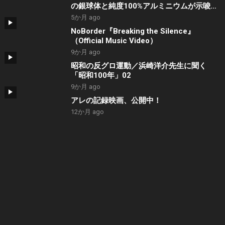
の銀球体と純度100%アルミニウムが示唆す
る地球外知的生命の痕跡
5か月 ago
NoBorder『Breaking the Silence』
（Official Music Video）
9か月 ago
昭和の反グロ運動／浜崎洋介先生に聞く
「昭和100年」02
9か月 ago
アレの記録映画、公開中！
12か月 ago