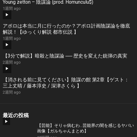
Young zetton – 陰謀論 (prod. Homunculu$)
1週間 ago
アポロは本当に月に行ったのか？アポロ計画陰謀論を徹底
解説！【ゆっくり解説 都市伝説 】
1週間 ago
【3分で解説】暗殺と陰謀論 ── 歴史を変えた銃弾の真実
2週間 ago
【消される前に見てください】陰謀の館 第2章【ゲスト：
三上丈晴 / 藤本淳史 / 深津さくら 】
2週間 ago
最近の投稿
【芸能】そりゃ病むわ…芸能界の闇を感じるヤバい
画像【ガルちゃんまとめ】