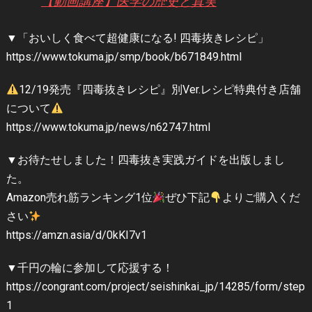
【動画講座】医学の歴史と真実
▼「おいしく食べて超健康になる! 四毒抜きレシピ」
https://www.tokuma.jp/smp/book/b671849.html
12/19発売『四毒抜きレシピ』別Ver.レシピ特典付き店舗
について
⁦https://www.tokuma.jp/news/n62747.html
▼お待たせしました！四毒抜き実践ガイドを出版しまし
た。
Amazon売れ筋ランキング1位
ぜひ下記
よりご購入くだ
さい
https://amzn.asia/d/0kKI7v1
▼千円の輪に参加して応援する！
https://congrant.com/project/seishinkai_jp/14285/form/step
1