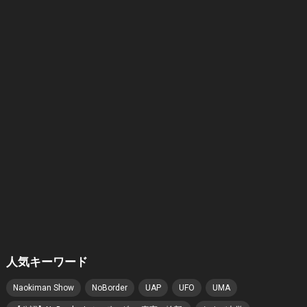
人気キーワード
Naokiman Show
NoBorder
UAP
UFO
UMA