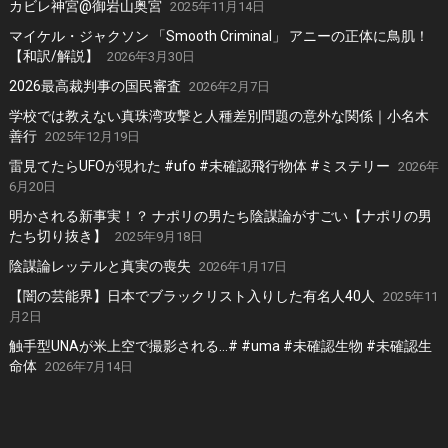
カビレ神宮@御岩山奥宮
2025年11月14日
マイケル・ジャクソン 「Smooth Criminal」 アニーの正体に鳥肌！
【和訳/解説】
2026年3月30日
2026最高裁判事の国民審査
2026年2月7日
学校では教えない真珠湾攻撃と人種差別問題の意外な関係｜小名木
善行
2025年12月19日
雷見てたらUFOが現れた #ufo #未確認飛行物体 #ミステリー
2026年
6月20日
明かされる新事実！？ ナポリの男たち陰謀論がすごい【ナポリの男
たち切り抜き】
2025年9月18日
陰謀論レッテルと真実の喪失
2026年1月17日
【闇の芸能界】日本でブラックリスト入りした有名人40人
2025年11
月2日
触手型UNAが米上空で撮影される…# #uma #未確認生物 #未確認生
命体
2026年7月14日