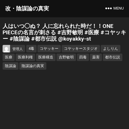
改・陰謀論の真実
MENU
人はいつ◯ぬ？ 人に忘れられた時だ！！ONE
PIECEの名言が刺さる #吉野敏明 #医療 #コヤッキ
ー #陰謀論 #都市伝説 @koyakky-st
4毒
コヤッキー
コヤッキースタジオ
よしりん
管理人
医療
医療利権
医療構造
吉野敏明
四毒
薬害
都市伝説
陰謀論
陰謀論の真実