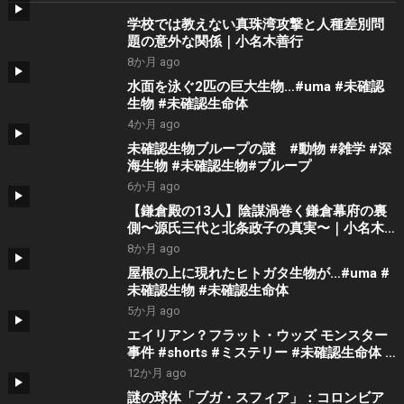
学校では教えない真珠湾攻撃と人種差別問
題の意外な関係｜小名木善行
8か月 ago
水面を泳ぐ2匹の巨大生物…#uma #未確認
生物 #未確認生命体
4か月 ago
未確認生物ブループの謎 #動物 #雑学 #深
海生物 #未確認生物#ブループ
6か月 ago
【鎌倉殿の13人】陰謀渦巻く鎌倉幕府の裏
側〜源氏三代と北条政子の真実〜｜小名木
善行
8か月 ago
屋根の上に現れたヒトガタ生物が…#uma #
未確認生物 #未確認生命体
5か月 ago
エイリアン？フラット・ウッズ モンスター
事件 #shorts #ミステリー #未確認生命体 #
都市伝説
12か月 ago
謎の球体「ブガ・スフィア」：コロンビア