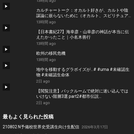
13時間 ago
カルチャートーク：オカルト好きが、カルトや陰
謀論に嵌らないために（オカルト、スピリチュア
ル、悪徳商法研究家・雨宮純）
13時間 ago
【日本書紀27】海幸彦・山幸彦の神話が本当に伝
えたかったこと｜小名木善行
13時間 ago
欧州の移民危機
13時間 ago
地中を移動するグラボイズが…# #uma #未確認生
物 #未確認生命体
2日 ago
【閲覧注意】バックルームで絶対に迷い込んでは
いけない階層3選 part2#都市伝説
#thebackroomsfoundfootage #ホラー
2日 ago
最もよく見られた投稿
210802 N予備校世界史受講生向け生配信
2026年3月17日