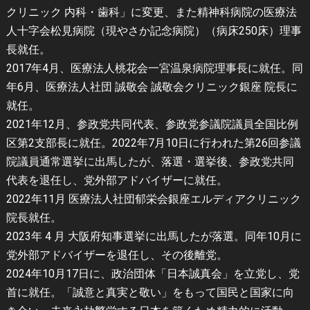
クリニック 内科・歯科」に変更、また精神科病院の医療法
人十字会松見病院（現やさか記念病院）（病床250床）理事
長就任。
2017年4月、医療法人桃花会一宮温泉病院理事長に就任。同
年6月、医療法人社団 誠敬会 誠敬会クリニック銀座 院長に
就任。
2021年12月、参政党共同代表、参政党参議院議員全国比例
区第2支部長に就任。2022年7月10日に行われた第26回参議
院議員通常選挙に出馬したが、落選・選挙後、参政党共同
代表を退任し、党外部アドバイザーに就任。
2022年11月 医療法人社団郁栄会銀座エルディアクリニック
院長就任。
2023年 4 月 大阪府知事選挙に出馬したが落選。同年10月に
党外部アドバイザーを退任し、その後離党。
2024年10月17日に、政治団体「日本誠真会」を立党し、党
首に就任。「誠意と真実と敬い」をもって国民と国家に向