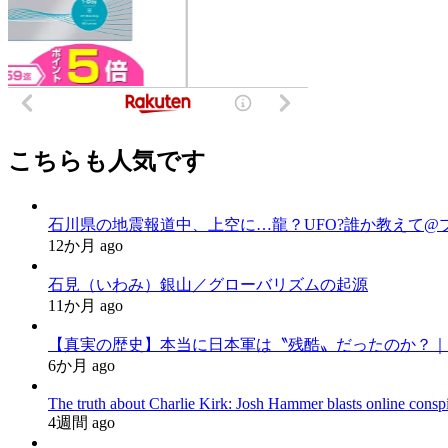
こちらも人気です
石川県の地震報道中、上空に…龍？UFO?誰か教えて@
12か月 ago
石見（いわみ）銀山／グローバリズムの起源
11か月 ago
【真実の歴史】本当に日本軍は〝残酷〟だったのか？｜
6か月 ago
The truth about Charlie Kirk: Josh Hammer blasts online consp
4週間 ago