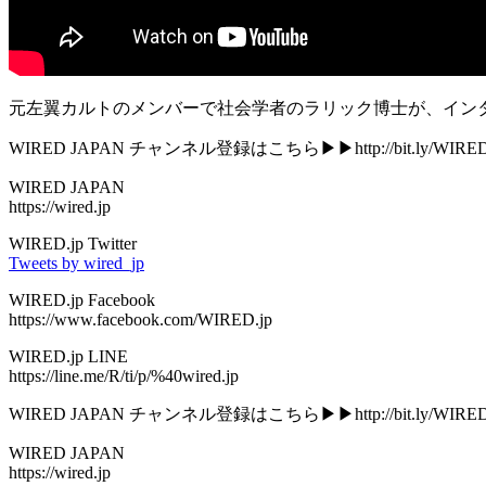
元左翼カルトのメンバーで社会学者のラリック博士が、イン
WIRED JAPAN チャンネル登録はこちら▶︎▶︎http://bit.ly/WIREDj
WIRED JAPAN
https://wired.jp
WIRED.jp Twitter
Tweets by wired_jp
WIRED.jp Facebook
https://www.facebook.com/WIRED.jp
WIRED.jp LINE
https://line.me/R/ti/p/%40wired.jp
WIRED JAPAN チャンネル登録はこちら▶︎▶︎http://bit.ly/WIREDj
WIRED JAPAN
https://wired.jp