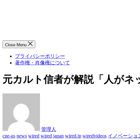
Close Menu
プライバシーポリシー
著作権・肖像権について
元カルト信者が解説「人がネッ
管理人
cne-us
news
wired
wired japan
wired.jp
wiredvideos
イノベーショ