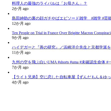
料理人の最強のライバルは「お母さん」？
2か月 ago
島田紳助の裏の顔ガチやばエピソード雑学 #雑学 #芸能
12か月 ago
Ten People on Trial in France Over Brigitte Macron Conspiraci
9か月 ago
ハイデガーと『善の研究』／浜崎洋介先生と京都学派を
11か月 ago
九州の空を飛ぶ白いUMA #shorts #uma #未確認生命体 
7か月 ago
【ライト兄弟】空に恋した自転車屋【ずんだもん＆ゆっ
4か月 ago