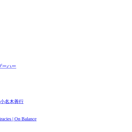
プーハー
小名木善行
iracies | On Balance