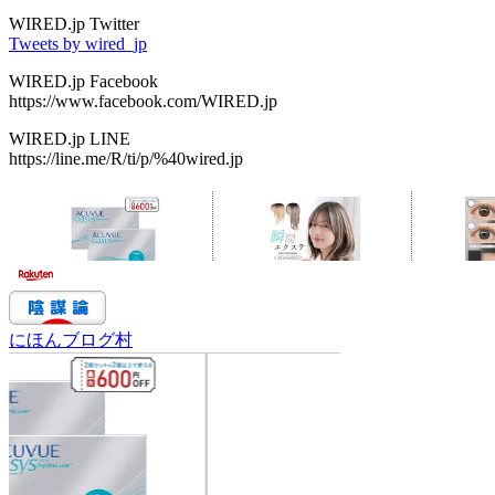
WIRED.jp Twitter
Tweets by wired_jp
WIRED.jp Facebook
https://www.facebook.com/WIRED.jp
WIRED.jp LINE
https://line.me/R/ti/p/%40wired.jp
にほんブログ村