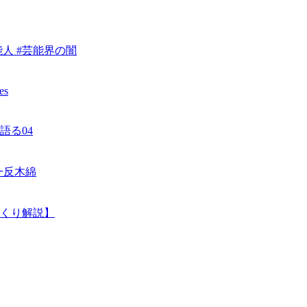
人 #芸能界の闇
es
語る04
#一反木綿
くり解説】