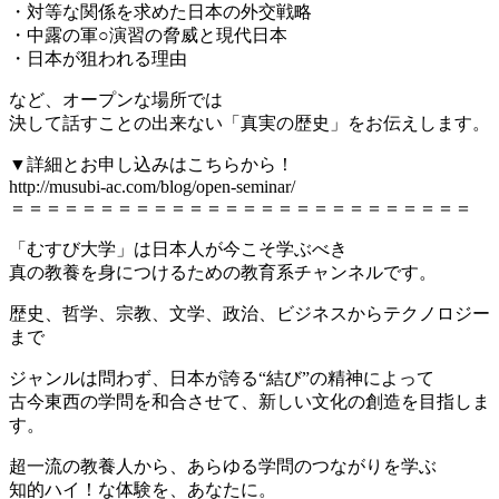
・対等な関係を求めた日本の外交戦略
・中露の軍○演習の脅威と現代日本
・日本が狙われる理由
など、オープンな場所では
決して話すことの出来ない「真実の歴史」をお伝えします。
▼詳細とお申し込みはこちらから！
http://musubi-ac.com/blog/open-seminar/
＝＝＝＝＝＝＝＝＝＝＝＝＝＝＝＝＝＝＝＝＝＝＝＝＝＝
「むすび大学」は日本人が今こそ学ぶべき
真の教養を身につけるための教育系チャンネルです。
歴史、哲学、宗教、文学、政治、ビジネスからテクノロジー
まで
ジャンルは問わず、日本が誇る“結び”の精神によって
古今東西の学問を和合させて、新しい文化の創造を目指しま
す。
超一流の教養人から、あらゆる学問のつながりを学ぶ
知的ハイ！な体験を、あなたに。