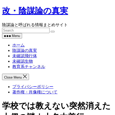
Skip
改・陰謀論の真実
to
content
陰謀論と呼ばれる情報まとめサイト
Menu
ホーム
陰謀論の真実
未確認飛行体
未確認生物
教育系チャンネル
Close Menu
プライバシーポリシー
著作権・肖像権について
学校では教えない突然消えた