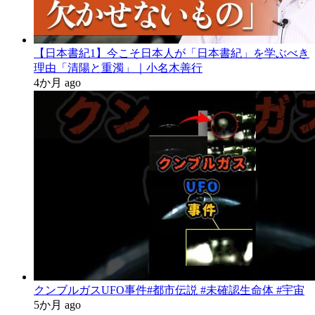
【日本書紀1】今こそ日本人が「日本書紀」を学ぶべき
理由「清陽と重濁」｜小名木善行
4か月 ago
クンブルガスUFO事件#都市伝説 #未確認生命体 #宇宙
5か月 ago