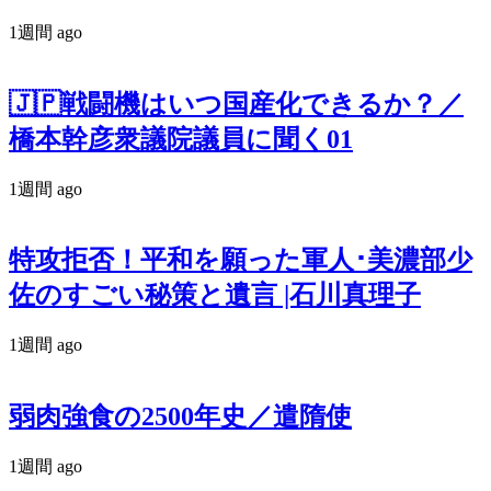
1週間 ago
🇯🇵戦闘機はいつ国産化できるか？／
橋本幹彦衆議院議員に聞く01
1週間 ago
特攻拒否！平和を願った軍人･美濃部少
佐のすごい秘策と遺言 |石川真理子
1週間 ago
弱肉強食の2500年史／遣隋使
1週間 ago