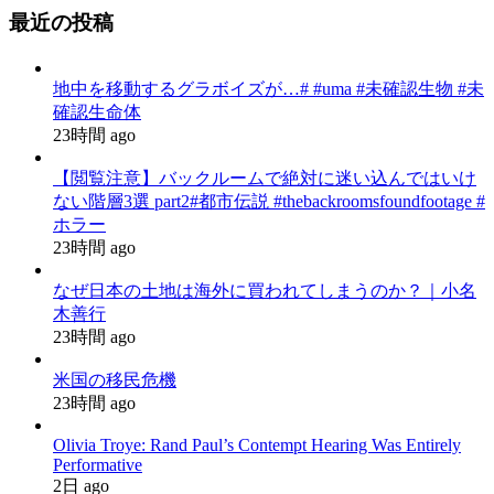
最近の投稿
地中を移動するグラボイズが…# #uma #未確認生物 #未
確認生命体
23時間 ago
【閲覧注意】バックルームで絶対に迷い込んではいけ
ない階層3選 part2#都市伝説 #thebackroomsfoundfootage #
ホラー
23時間 ago
なぜ日本の土地は海外に買われてしまうのか？｜小名
木善行
23時間 ago
米国の移民危機
23時間 ago
Olivia Troye: Rand Paul’s Contempt Hearing Was Entirely
Performative
2日 ago