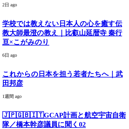
2日 ago
学校では教えない日本人の心を癒す伝
教大師最澄の教え｜比叡山延暦寺 秦行
亘×こがみのり
6日 ago
これからの日本を担う若者たちへ｜武
田邦彦
1週間 ago
🇯🇵🇬🇧🇮🇹GCAP計画と航空宇宙自衛
隊／橋本幹彦議員に聞く02