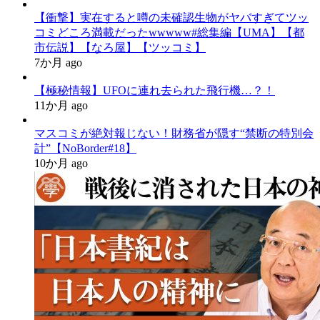
【衝撃】実在すると噂の未確認生物がヤバすぎてツッ
コミどころ満載だったwwwww#総集編【UMA】【都
市伝説】【なろ屋】【ツッコミ】
7か月 ago
【極秘情報】UFOに連れ去られた飛行機…？！
11か月 ago
マスコミが絶対報じない！財務省が隠す“禁断の特別会
計”【NoBorder#18】
10か月 ago