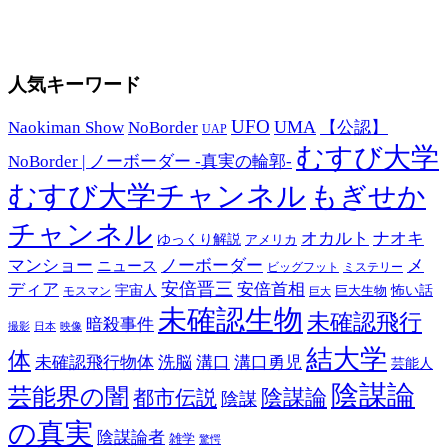
人気キーワード
UFO
UMA
Naokiman Show
NoBorder
【公認】
UAP
むすび大学
NoBorder | ノーボーダー -真実の輪郭-
むすび大学チャンネル
もぎせか
チャンネル
オカルト
ナオキ
ゆっくり解説
アメリカ
マンショー
ノーボーダー
メ
ニュース
ミステリー
ビッグフット
安倍晋三
ディア
安倍首相
宇宙人
巨大生物
怖い話
モスマン
巨大
未確認生物
未確認飛行
暗殺事件
日本
映像
撮影
結大学
体
未確認飛行物体
洗脳
溝口
溝口勇児
芸能人
陰謀論
芸能界の闇
都市伝説
陰謀論
陰謀
の真実
陰謀論者
雑学
驚愕