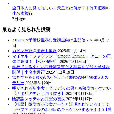
全日本人に見てほしい！天皇とは何か？｜竹田恒泰×
小名木善行
2日 ago
最もよく見られた投稿
210802 N予備校世界史受講生向け生配信
2026年3月17
日
カビレ神宮@御岩山奥宮
2025年11月14日
マイケル・ジャクソン 「Smooth Criminal」 アニーの正
体に鳥肌！ 【和訳/解説】
2026年3月30日
学校では教えない真珠湾攻撃と人種差別問題の意外な
関係｜小名木善行
2025年12月19日
雷見てたらUFOが現れた #ufo #未確認飛行物体 #ミス
テリー
2026年6月20日
明かされる新事実！？ ナポリの男たち陰謀論がすごい
【ナポリの男たち切り抜き】
2025年9月18日
陰謀論レッテルと真実の喪失
2026年1月17日
【衝撃】陰謀論が真実だったと証明されている！！ジ
ョセフティテルの2月4日の予言がヤバすぎる！！5【驚