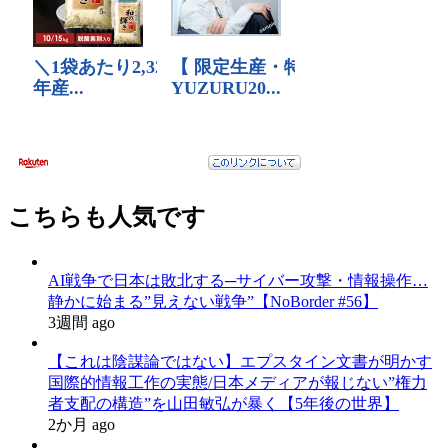
こちらも人気です
AI戦争で日本は敗北する─サイバー攻撃・情報操作…
静かに始まる”見えない戦争”【NoBorder #56】
3週間 ago
【これは陰謀論ではない】エプスタイン文書が明かす
国際的情報工作の実態/日本メディアが報じない”権力
者支配の構造”を山田敏弘が暴く【5年後の世界】
2か月 ago