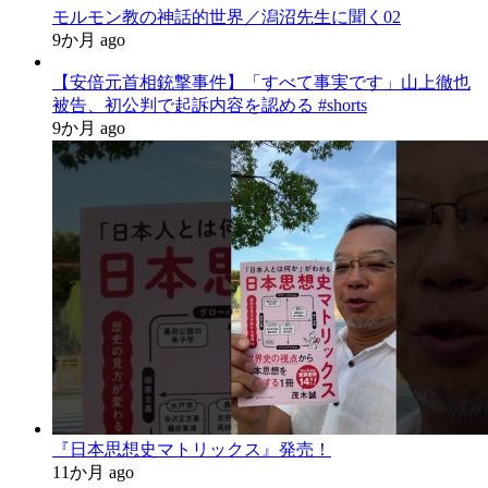
モルモン教の神話的世界／潟沼先生に聞く02
9か月 ago
【安倍元首相銃撃事件】「すべて事実です」山上徹也
被告、初公判で起訴内容を認める #shorts
9か月 ago
『日本思想史マトリックス』発売！
11か月 ago