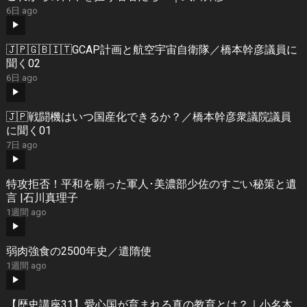
6日 ago
🇯🇵🇬🇧🇮🇹GCAP計画と航空宇宙自衛隊／橋本幹彦議員に
聞く02
6日 ago
🇯🇵戦闘機はいつ国産化できるか？／橋本幹彦衆議院議員
に聞く01
7日 ago
特攻拒否！平和を願った軍人･美濃部少佐のすごい秘策と遺
言 |石川真理子
1週間 ago
弱肉強食の2500年史／遣隋使
1週間 ago
【歴史講座31】愛心国が育まれる真の教育とは？｜小名木