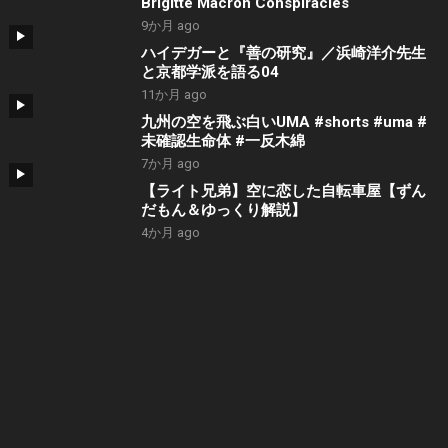
Brigitte Macron Conspiracies
9か月 ago
ハイデガーと『善の研究』／浜崎洋介先生
と京都学派を語る04
11か月 ago
九州の空を飛ぶ白いUMA #shorts #uma #
未確認生命体 #一反木綿
7か月 ago
【ライト兄弟】空に恋した自転車屋【ずん
だもん＆ゆっくり解説】
4か月 ago