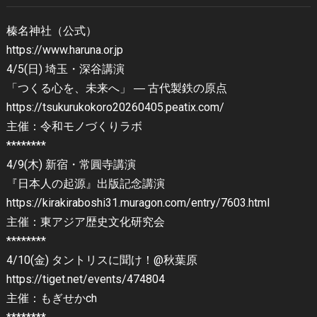
榛名神社（公式）
https://www.haruna.or.jp
4/5(日) 埼玉・深谷講演
「つくる心を、未来へ」 ― 古代製鉄の原点
https://tsukurukokoro20260405.peatix.com/
主催：令和モノづくりラボ
********
4/9(木) 新宿・常圓寺講演
『日本人の起源』出版記念講演
https://kirakiraboshi31.muragon.com/entry/7603.html
主催：東アジア歴史文化研究会
********
4/10(金) タントリスに聞け！@秋葉原
https://tiget.net/events/474804
主催：もぎせかch