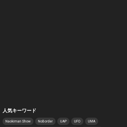
人気キーワード
Naokiman Show
NoBorder
UAP
UFO
UMA