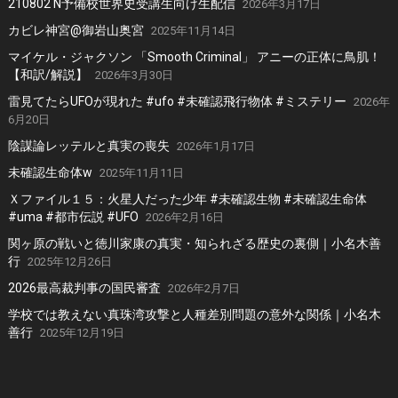
210802 N予備校世界史受講生向け生配信
2026年3月17日
カビレ神宮@御岩山奥宮
2025年11月14日
マイケル・ジャクソン 「Smooth Criminal」 アニーの正体に鳥肌！
【和訳/解説】
2026年3月30日
雷見てたらUFOが現れた #ufo #未確認飛行物体 #ミステリー
2026年
6月20日
陰謀論レッテルと真実の喪失
2026年1月17日
未確認生命体w
2025年11月11日
Ｘファイル１５：火星人だった少年 #未確認生物 #未確認生命体
#uma #都市伝説 #UFO
2026年2月16日
関ヶ原の戦いと徳川家康の真実・知られざる歴史の裏側｜小名木善
行
2025年12月26日
2026最高裁判事の国民審査
2026年2月7日
学校では教えない真珠湾攻撃と人種差別問題の意外な関係｜小名木
善行
2025年12月19日