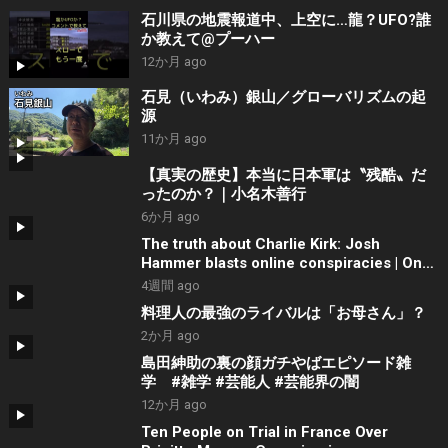
石川県の地震報道中、上空に…龍？UFO?誰
か教えて@プーハー
12か月 ago
石見（いわみ）銀山／グローバリズムの起
源
11か月 ago
【真実の歴史】本当に日本軍は〝残酷〟だ
ったのか？｜小名木善行
6か月 ago
The truth about Charlie Kirk: Josh
Hammer blasts online conspiracies | On
Balance
4週間 ago
料理人の最強のライバルは「お母さん」？
2か月 ago
島田紳助の裏の顔ガチやばエピソード雑
学 #雑学 #芸能人 #芸能界の闇
12か月 ago
Ten People on Trial in France Over