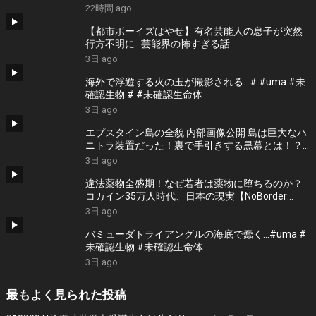
UFO.
22時間 ago
【都市ボーイズはやせ】有名芸能人の息子が突然
行方不明に…芸能界の怖すぎる話
3日 ago
海外で浮遊する火の玉が撮影される…# #uma #未
確認生物 # #未確認生命体
3日 ago
エプスタイン島の全貌 内部画像公開 島は巨大なハ
ニトラ装置だった！裏で手引きする黒幕とは！？
＜独特な視点の客が集まるBARシーズン3#8＞
3日 ago
違法薬物全盛期！なぜ若者は薬物に堕ちるのか？
コカイン35万人時代、日本の現実【NoBorder
#58】
3日 ago
バミューダトライアングルの海底で蠢く…#uma #
未確認生物 #未確認生命体
3日 ago
最もよく見られた投稿