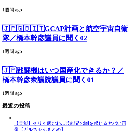
1週間 ago
🇯🇵🇬🇧🇮🇹GCAP計画と航空宇宙自衛
隊／橋本幹彦議員に聞く02
1週間 ago
🇯🇵戦闘機はいつ国産化できるか？／
橋本幹彦衆議院議員に聞く01
1週間 ago
最近の投稿
【芸能】そりゃ病むわ…芸能界の闇を感じるヤバい画
像【ガルちゃんまとめ】