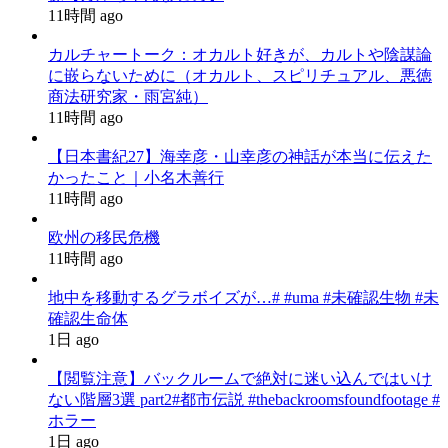
11時間 ago
カルチャートーク：オカルト好きが、カルトや陰謀論
に嵌らないために（オカルト、スピリチュアル、悪徳
商法研究家・雨宮純）
11時間 ago
【日本書紀27】海幸彦・山幸彦の神話が本当に伝えた
かったこと｜小名木善行
11時間 ago
欧州の移民危機
11時間 ago
地中を移動するグラボイズが…# #uma #未確認生物 #未
確認生命体
1日 ago
【閲覧注意】バックルームで絶対に迷い込んではいけ
ない階層3選 part2#都市伝説 #thebackroomsfoundfootage #
ホラー
1日 ago