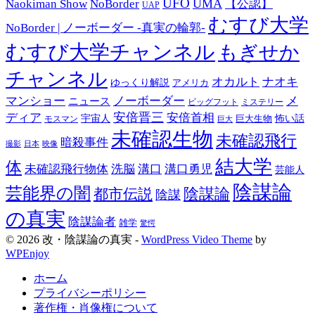
UFO
UMA
Naokiman Show
NoBorder
【公認】
UAP
むすび大学
NoBorder | ノーボーダー -真実の輪郭-
むすび大学チャンネル
もぎせか
チャンネル
オカルト
ナオキ
ゆっくり解説
アメリカ
マンショー
ノーボーダー
メ
ニュース
ミステリー
ビッグフット
安倍晋三
ディア
安倍首相
宇宙人
巨大生物
怖い話
モスマン
巨大
未確認生物
未確認飛行
暗殺事件
日本
映像
撮影
結大学
体
未確認飛行物体
洗脳
溝口
溝口勇児
芸能人
陰謀論
芸能界の闇
都市伝説
陰謀論
陰謀
の真実
陰謀論者
雑学
驚愕
© 2026 改・陰謀論の真実 -
WordPress Video Theme
by
WPEnjoy
ホーム
プライバシーポリシー
著作権・肖像権について