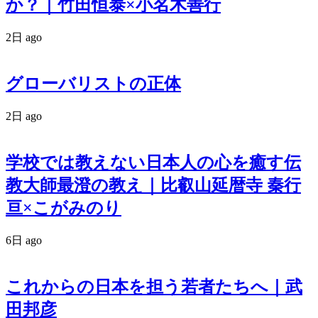
か？｜竹田恒泰×小名木善行
2日 ago
グローバリストの正体
2日 ago
学校では教えない日本人の心を癒す伝
教大師最澄の教え｜比叡山延暦寺 秦行
亘×こがみのり
6日 ago
これからの日本を担う若者たちへ｜武
田邦彦