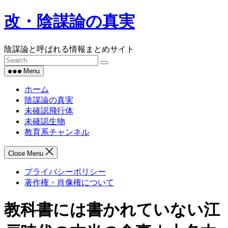
Skip
改・陰謀論の真実
to
content
陰謀論と呼ばれる情報まとめサイト
Menu
ホーム
陰謀論の真実
未確認飛行体
未確認生物
教育系チャンネル
Close Menu
プライバシーポリシー
著作権・肖像権について
教科書には書かれていない江