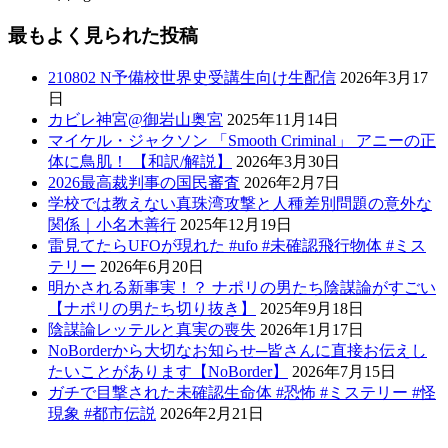
最もよく見られた投稿
210802 N予備校世界史受講生向け生配信
2026年3月17
日
カビレ神宮@御岩山奥宮
2025年11月14日
マイケル・ジャクソン 「Smooth Criminal」 アニーの正
体に鳥肌！ 【和訳/解説】
2026年3月30日
2026最高裁判事の国民審査
2026年2月7日
学校では教えない真珠湾攻撃と人種差別問題の意外な
関係｜小名木善行
2025年12月19日
雷見てたらUFOが現れた #ufo #未確認飛行物体 #ミス
テリー
2026年6月20日
明かされる新事実！？ ナポリの男たち陰謀論がすごい
【ナポリの男たち切り抜き】
2025年9月18日
陰謀論レッテルと真実の喪失
2026年1月17日
NoBorderから大切なお知らせ─皆さんに直接お伝えし
たいことがあります【NoBorder】
2026年7月15日
ガチで目撃された未確認生命体 #恐怖 #ミステリー #怪
現象 #都市伝説
2026年2月21日