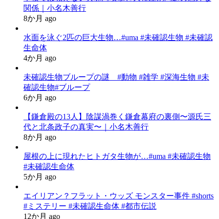
関係｜小名木善行
8か月 ago
水面を泳ぐ2匹の巨大生物…#uma #未確認生物 #未確認
生命体
4か月 ago
未確認生物ブループの謎 #動物 #雑学 #深海生物 #未
確認生物#ブループ
6か月 ago
【鎌倉殿の13人】陰謀渦巻く鎌倉幕府の裏側〜源氏三
代と北条政子の真実〜｜小名木善行
8か月 ago
屋根の上に現れたヒトガタ生物が…#uma #未確認生物
#未確認生命体
5か月 ago
エイリアン？フラット・ウッズ モンスター事件 #shorts
#ミステリー #未確認生命体 #都市伝説
12か月 ago