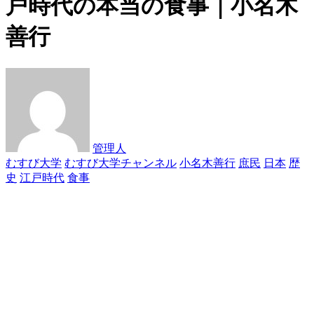
戸時代の本当の食事｜小名木
善行
管理人
むすび大学
むすび大学チャンネル
小名木善行
庶民
日本
歴
史
江戸時代
食事