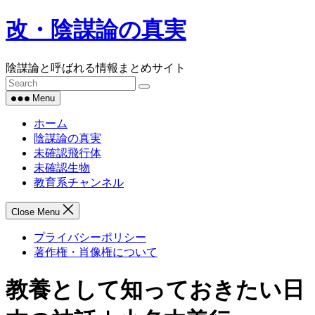
Skip
改・陰謀論の真実
to
content
陰謀論と呼ばれる情報まとめサイト
Menu
ホーム
陰謀論の真実
未確認飛行体
未確認生物
教育系チャンネル
Close Menu
プライバシーポリシー
著作権・肖像権について
教養として知っておきたい日