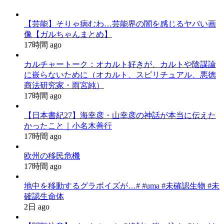
【芸能】そりゃ病むわ…芸能界の闇を感じるヤバい画
像【ガルちゃんまとめ】
17時間 ago
カルチャートーク：オカルト好きが、カルトや陰謀論
に嵌らないために（オカルト、スピリチュアル、悪徳
商法研究家・雨宮純）
17時間 ago
【日本書紀27】海幸彦・山幸彦の神話が本当に伝えた
かったこと｜小名木善行
17時間 ago
欧州の移民危機
17時間 ago
地中を移動するグラボイズが…# #uma #未確認生物 #未
確認生命体
2日 ago