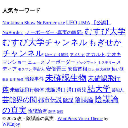
人気キーワード
UFO
UMA
Naokiman Show
NoBorder
【公認】
UAP
むすび大学
NoBorder | ノーボーダー -真実の輪郭-
むすび大学チャンネル
もぎせか
チャンネル
オカルト
ナオキ
ゆっくり解説
アメリカ
マンショー
ノーボーダー
メ
ニュース
ミステリー
ビッグフット
安倍晋三
ディア
安倍首相
宇宙人
巨大生物
怖い話
モスマン
巨大
未確認生物
未確認飛行
暗殺事件
日本
映像
撮影
結大学
体
未確認飛行物体
洗脳
溝口
溝口勇児
芸能人
陰謀論
芸能界の闇
都市伝説
陰謀論
陰謀
の真実
陰謀論者
雑学
驚愕
© 2026 改・陰謀論の真実 -
WordPress Video Theme
by
WPEnjoy