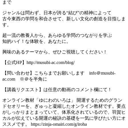
まで
ジャンルは問わず、日本が誇る“結び”の精神によって
古今東西の学問を和合させて、新しい文化の創造を目指しま
す。
超一流の教養人から、あらゆる学問のつながりを学ぶ
知的ハイ！な体験を、あなたに。
興味のあるテーマから、ぜひご視聴してください！
【公式HP】http://musubi-ac.com/blog/
【問い合わせ】こちらまでお願いします info＠musubi-
ac.com ※＠を半角に
【講義リクエスト】は任意の動画のコメント欄にて！
オンライン教材「ゆにわのいろは」 開運するためのグラン
ドセオリーを、ぎゅっと凝縮したオンライン教材です。要点
がしっかりまとまっていて、体系化されているので、羽賀ヒ
カルが伝えている開運の秘訣の基礎を一気に学びたい方にオ
ススメです。 https://zinja-omairi.com/g/iroha