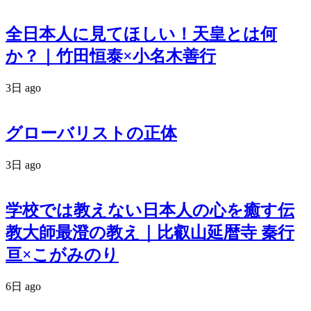
全日本人に見てほしい！天皇とは何
か？｜竹田恒泰×小名木善行
3日 ago
グローバリストの正体
3日 ago
学校では教えない日本人の心を癒す伝
教大師最澄の教え｜比叡山延暦寺 秦行
亘×こがみのり
6日 ago