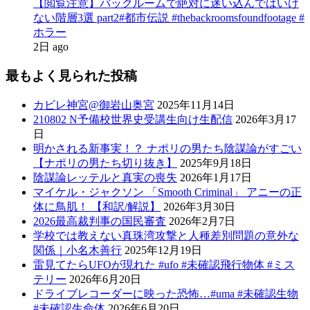
【閲覧注意】バックルームで絶対に迷い込んではいけ
ない階層3選 part2#都市伝説 #thebackroomsfoundfootage #
ホラー
2日 ago
最もよく見られた投稿
カビレ神宮@御岩山奥宮
2025年11月14日
210802 N予備校世界史受講生向け生配信
2026年3月17
日
明かされる新事実！？ ナポリの男たち陰謀論がすごい
【ナポリの男たち切り抜き】
2025年9月18日
陰謀論レッテルと真実の喪失
2026年1月17日
マイケル・ジャクソン 「Smooth Criminal」 アニーの正
体に鳥肌！ 【和訳/解説】
2026年3月30日
2026最高裁判事の国民審査
2026年2月7日
学校では教えない真珠湾攻撃と人種差別問題の意外な
関係｜小名木善行
2025年12月19日
雷見てたらUFOが現れた #ufo #未確認飛行物体 #ミス
テリー
2026年6月20日
ドライブレコーダーに映った恐怖…#uma #未確認生物
#未確認生命体
2026年6月20日