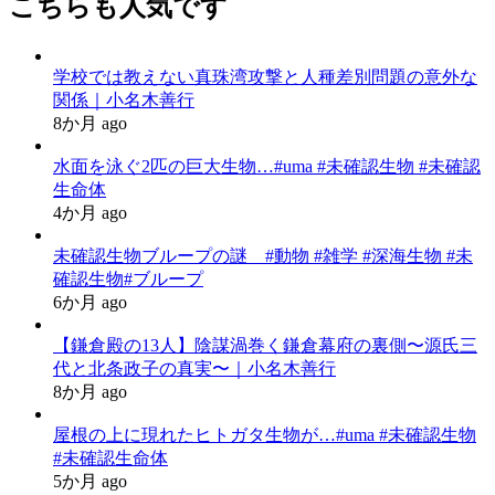
こちらも人気です
学校では教えない真珠湾攻撃と人種差別問題の意外な
関係｜小名木善行
8か月 ago
水面を泳ぐ2匹の巨大生物…#uma #未確認生物 #未確認
生命体
4か月 ago
未確認生物ブループの謎 #動物 #雑学 #深海生物 #未
確認生物#ブループ
6か月 ago
【鎌倉殿の13人】陰謀渦巻く鎌倉幕府の裏側〜源氏三
代と北条政子の真実〜｜小名木善行
8か月 ago
屋根の上に現れたヒトガタ生物が…#uma #未確認生物
#未確認生命体
5か月 ago