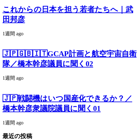
これからの日本を担う若者たちへ｜武
田邦彦
1週間 ago
🇯🇵🇬🇧🇮🇹GCAP計画と航空宇宙自衛
隊／橋本幹彦議員に聞く02
1週間 ago
🇯🇵戦闘機はいつ国産化できるか？／
橋本幹彦衆議院議員に聞く01
1週間 ago
最近の投稿