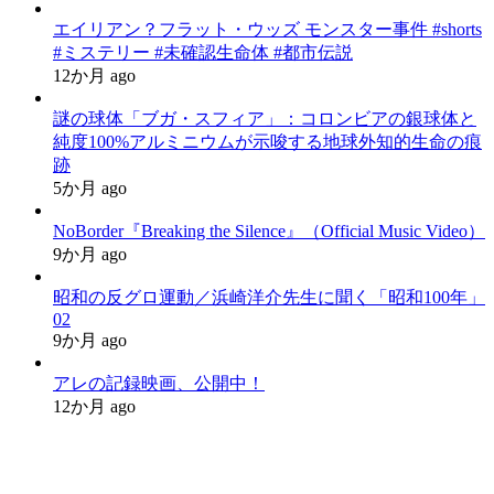
エイリアン？フラット・ウッズ モンスター事件 #shorts
#ミステリー #未確認生命体 #都市伝説
12か月 ago
謎の球体「ブガ・スフィア」：コロンビアの銀球体と
純度100%アルミニウムが示唆する地球外知的生命の痕
跡
5か月 ago
NoBorder『Breaking the Silence』（Official Music Video）
9か月 ago
昭和の反グロ運動／浜崎洋介先生に聞く「昭和100年」
02
9か月 ago
アレの記録映画、公開中！
12か月 ago