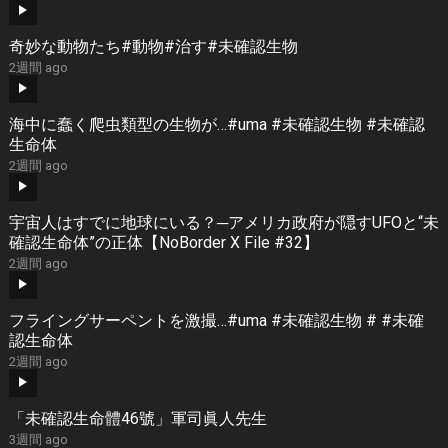
奇妙な動物たち#動物#治す#未確認生物
2週間 ago
海中に蠢く爬虫類型の生物が…#uma #未確認生物 #未確認
生命体
2週間 ago
宇宙人はすでに地球にいる？─アメリカ政府が隠すUFOと“未
確認生命体”の正体【NoBorder X File #32】
2週間 ago
フライングサーペントを激撮…#uma #未確認生物 # #未確
認生命体
2週間 ago
「未確認生命體46號」軍司眞人先生
3週間 ago