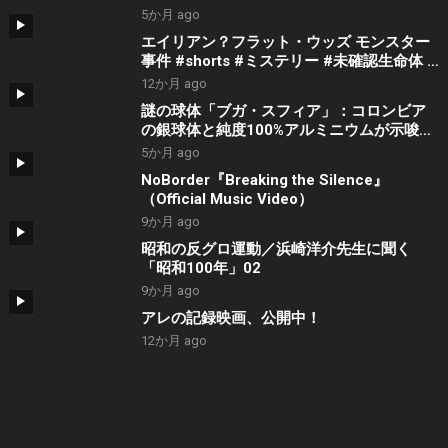
5か月 ago
エイリアン？フラット・ウッズ モンスター
事件 #shorts #ミステリー #未確認生命体 #
都市伝説
12か月 ago
謎の球体「ブガ・スフィア」：コロンビア
の銀球体と純度100%アルミニウムが示唆す
る地球外知的生命の痕跡
5か月 ago
NoBorder『Breaking the Silence』
（Official Music Video）
9か月 ago
昭和の反グロ運動／浜崎洋介先生に聞く
「昭和100年」02
9か月 ago
アレの記録映画、公開中！
12か月 ago