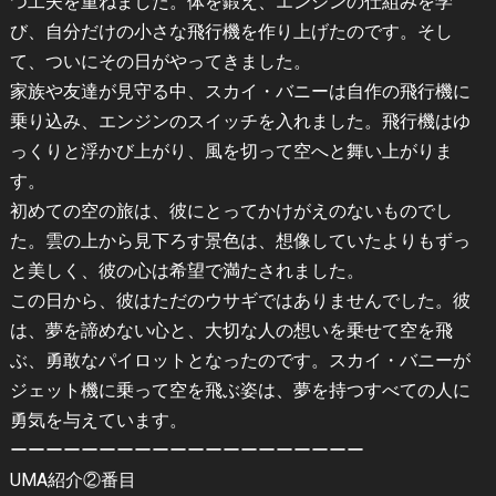
つ工夫を重ねました。体を鍛え、エンジンの仕組みを学
び、自分だけの小さな飛行機を作り上げたのです。そし
て、ついにその日がやってきました。
家族や友達が見守る中、スカイ・バニーは自作の飛行機に
乗り込み、エンジンのスイッチを入れました。飛行機はゆ
っくりと浮かび上がり、風を切って空へと舞い上がりま
す。
初めての空の旅は、彼にとってかけがえのないものでし
た。雲の上から見下ろす景色は、想像していたよりもずっ
と美しく、彼の心は希望で満たされました。
この日から、彼はただのウサギではありませんでした。彼
は、夢を諦めない心と、大切な人の想いを乗せて空を飛
ぶ、勇敢なパイロットとなったのです。スカイ・バニーが
ジェット機に乗って空を飛ぶ姿は、夢を持つすべての人に
勇気を与えています。
ーーーーーーーーーーーーーーーーーーーー
UMA紹介②番目