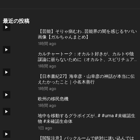
最近の投稿
【芸能】そりゃ病むわ…芸能界の闇を感じるヤバい
画像【ガルちゃんまとめ】
1時間 ago
カルチャートーク：オカルト好きが、カルトや陰
謀論に嵌らないために（オカルト、スピリチュア
ル、悪徳商法研究家・雨宮純）
1時間 ago
【日本書紀27】海幸彦・山幸彦の神話が本当に伝
えたかったこと｜小名木善行
1時間 ago
欧州の移民危機
1時間 ago
地中を移動するグラボイズが…# #uma #未確認生
物 #未確認生命体
1日 ago
【閲覧注意】バックルームで絶対に迷い込んでは