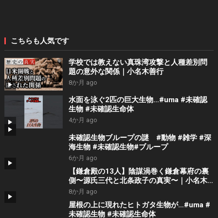
こちらも人気です
学校では教えない真珠湾攻撃と人種差別問
題の意外な関係｜小名木善行
8か月 ago
水面を泳ぐ2匹の巨大生物…#uma #未確認
生物 #未確認生命体
4か月 ago
未確認生物ブループの謎 #動物 #雑学 #深
海生物 #未確認生物#ブループ
6か月 ago
【鎌倉殿の13人】陰謀渦巻く鎌倉幕府の裏
側〜源氏三代と北条政子の真実〜｜小名木
善行
8か月 ago
屋根の上に現れたヒトガタ生物が…#uma #
未確認生物 #未確認生命体