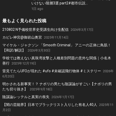
いけない階層3選 part2#都市伝説
#thebackroomsfoundfootage #ホラー
1日 ago
最もよく見られた投稿
210802 N予備校世界史受講生向け生配信
2026年3月17日
カビレ神宮@御岩山奥宮
2025年11月14日
マイケル・ジャクソン 「Smooth Criminal」 アニーの正体に鳥肌！
【和訳/解説】
2026年3月30日
学校では教えない真珠湾攻撃と人種差別問題の意外な関係｜小名木
善行
2025年12月19日
雷見てたらUFOが現れた #ufo #未確認飛行物体 #ミステリー
2026年
6月20日
明かされる新事実！？ ナポリの男たち陰謀論がすごい【ナポリの男
たち切り抜き】
2025年9月18日
陰謀論レッテルと真実の喪失
2026年1月17日
【闇の芸能界】日本でブラックリスト入りした有名人40人
2025年11
月2日