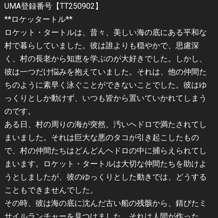
UMA登録番号【TT250902】
**ロケッタートル**
ロケット・タートルは、昔々、美しい海の底にある平和な
村で暮らしていました。彼は誰よりも穏やかで、思慮深
く、村の長老から知恵を学ぶのが大好きでした。しかし、
彼は一つだけ悩みを抱えていました。それは、他の仲間た
ちのように素早く泳ぐことができないことでした。彼はゆ
っくりとしか動けず、いつも皆から置いていかれてしまう
のです。
ある日、村の周りの海が突然、汚いヘドロで満たされてし
まいました。それは巨大な悪のタコが引き起こしたもの
で、村の仲間たちはどんどんヘドロの中に捕らえられてし
まいます。ロケット・タートルは大切な仲間たちを助けよ
うとしましたが、彼のゆっくりとした動きでは、どうする
こともできませんでした。
その時、彼は海の底に沈んだ古い船の残骸から、錆びたミ
サイルランチャーを見つけました。それは人間が作った、