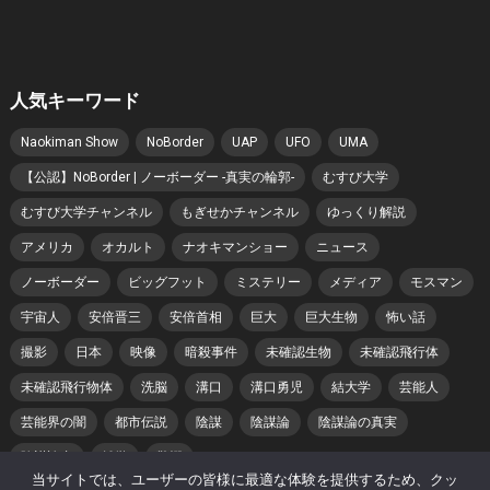
人気キーワード
Naokiman Show
NoBorder
UAP
UFO
UMA
【公認】NoBorder | ノーボーダー -真実の輪郭-
むすび大学
むすび大学チャンネル
もぎせかチャンネル
ゆっくり解説
アメリカ
オカルト
ナオキマンショー
ニュース
ノーボーダー
ビッグフット
ミステリー
メディア
モスマン
宇宙人
安倍晋三
安倍首相
巨大
巨大生物
怖い話
撮影
日本
映像
暗殺事件
未確認生物
未確認飛行体
未確認飛行物体
洗脳
溝口
溝口勇児
結大学
芸能人
芸能界の闇
都市伝説
陰謀
陰謀論
陰謀論の真実
陰謀論者
雑学
驚愕
当サイトでは、ユーザーの皆様に最適な体験を提供するため、クッ