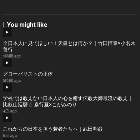
You might like
全日本人に見てほしい！天皇とは何か？｜竹田恒泰×小名木
善行
5時間 ago
グローバリストの正体
5時間 ago
学校では教えない日本人の心を癒す伝教大師最澄の教え｜
比叡山延暦寺 秦行亘×こがみのり
4日 ago
これからの日本を担う若者たちへ｜武田邦彦
6日 ago