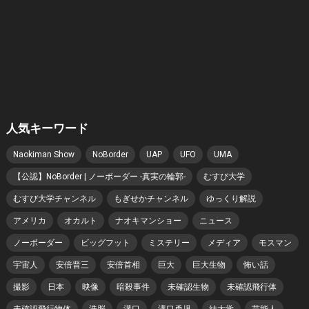
人気キーワード
Naokiman Show
NoBorder
UAP
UFO
UMA
【公認】NoBorder | ノーボーダー -真実の輪郭-
むすび大学
むすび大学チャンネル
もぎせかチャンネル
ゆっくり解説
アメリカ
オカルト
ナオキマンショー
ニュース
ノーボーダー
ビッグフット
ミステリー
メディア
モスマン
宇宙人
安倍晋三
安倍首相
巨大
巨大生物
怖い話
撮影
日本
映像
暗殺事件
未確認生物
未確認飛行体