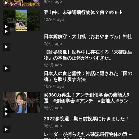
【NoBorder#21】
9か月 ago
登山中、未確認飛行物体？何？#ｼｮｰﾄ
12か月 ago
日本総鎮守・大山祇（おおやまづみ）神社
7か月 ago
【証拠映像】世界中に存在する『未確認生
物』の本当の正体がヤバすぎた。
6か月 ago
日本人の食と霊性：神話に隠された「国の
魂」を取り戻す方法
10か月 ago
㊗️360万再生！アンチ創価学会の芸能人9
選 #創価学会 #アンチ #芸能人 #ランキ
ング
8か月 ago
2022参院選、期日前投票に行きました！
9か月 ago
レーダーが捕らえた未確認飛行物体の謎 ~