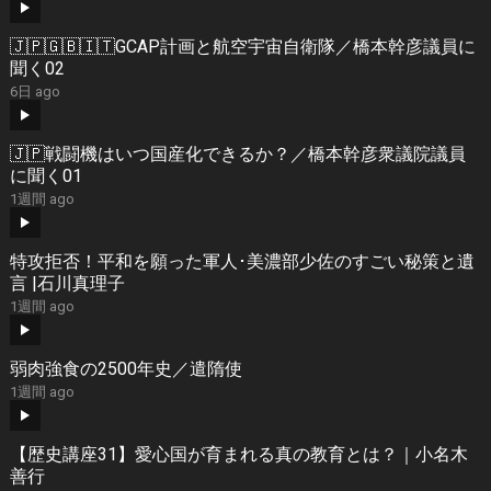
🇯🇵🇬🇧🇮🇹GCAP計画と航空宇宙自衛隊／橋本幹彦議員に
聞く02
6日 ago
🇯🇵戦闘機はいつ国産化できるか？／橋本幹彦衆議院議員
に聞く01
1週間 ago
特攻拒否！平和を願った軍人･美濃部少佐のすごい秘策と遺
言 |石川真理子
1週間 ago
弱肉強食の2500年史／遣隋使
1週間 ago
【歴史講座31】愛心国が育まれる真の教育とは？｜小名木
善行