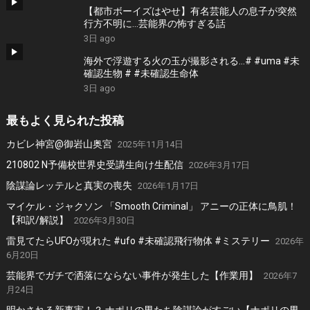
【都市ボーイズはやせ】有名芸能人の息子が突然
行方不明に…芸能界の怖すぎる話
3日 ago
海外で浮遊する火の玉が撮影される…# #uma #未
確認生物 # #未確認生命体
3日 ago
最もよく見られた投稿
カビレ神宮@御岩山奥宮
2025年11月14日
210802 N予備校世界史受講生向け生配信
2026年3月17日
陰謀論レッテルと真実の喪失
2026年1月17日
マイケル・ジャクソン 「Smooth Criminal」 アニーの正体に鳥肌！
【和訳/解説】
2026年3月30日
雷見てたらUFOが現れた #ufo #未確認飛行物体 #ミステリー
2026年
6月20日
芸能界でガチで洒落にならない事件が発生した【作業用】
2026年7
月24日