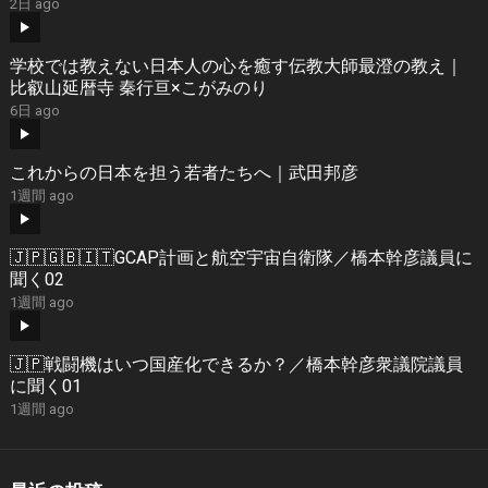
2日 ago
学校では教えない日本人の心を癒す伝教大師最澄の教え｜
比叡山延暦寺 秦行亘×こがみのり
6日 ago
これからの日本を担う若者たちへ｜武田邦彦
1週間 ago
🇯🇵🇬🇧🇮🇹GCAP計画と航空宇宙自衛隊／橋本幹彦議員に
聞く02
1週間 ago
🇯🇵戦闘機はいつ国産化できるか？／橋本幹彦衆議院議員
に聞く01
1週間 ago