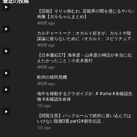
最近の投稿
【芸能】そりゃ病むわ…芸能界の闇を感じるヤバい
画像【ガルちゃんまとめ】
4時間 ago
カルチャートーク：オカルト好きが、カルトや陰
謀論に嵌らないために（オカルト、スピリチュア
ル、悪徳商法研究家・雨宮純）
4時間 ago
【日本書紀27】海幸彦・山幸彦の神話が本当に伝
えたかったこと｜小名木善行
4時間 ago
欧州の移民危機
4時間 ago
地中を移動するグラボイズが…# #uma #未確認生
物 #未確認生命体
1日 ago
【閲覧注意】バックルームで絶対に迷い込んでは
いけない階層3選 part2#都市伝説
#thebackroomsfoundfootage #ホラー
1日 ago