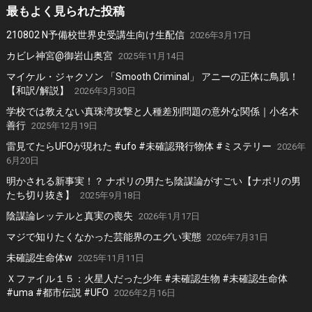
最もよく見られた投稿
210802 N予備校世界史受講生向け生配信
2026年3月17日
カビレ神宮@御岩山奥宮
2025年11月14日
マイケル・ジャクソン 「Smooth Criminal」 アニーの正体に鳥肌！
【和訳/解説】
2026年3月30日
学校では教えない真珠湾攻撃と人種差別問題の意外な関係｜小名木
善行
2025年12月19日
雷見てたらUFOが現れた #ufo #未確認飛行物体 #ミステリー
2026年
6月20日
明かされる新事実！？ ナポリの男たち陰謀論がすごい【ナポリの男
たち切り抜き】
2025年9月18日
陰謀論レッテルと真実の喪失
2026年1月17日
マジで知りたくなかった芸能界のエグい実態
2026年7月31日
未確認生命体w
2025年11月11日
Ｘファイル１５：火星人だった少年 #未確認生物 #未確認生命体
#uma #都市伝説 #UFO
2026年2月16日