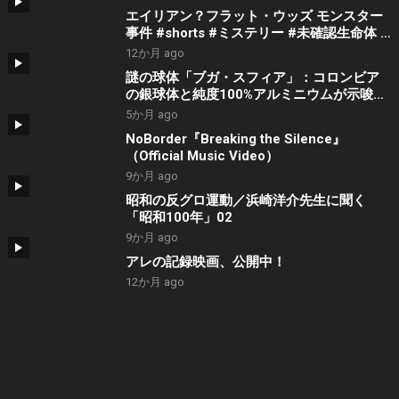
エイリアン？フラット・ウッズ モンスター
事件 #shorts #ミステリー #未確認生命体 #
都市伝説
12か月 ago
謎の球体「ブガ・スフィア」：コロンビア
の銀球体と純度100%アルミニウムが示唆す
る地球外知的生命の痕跡
5か月 ago
NoBorder『Breaking the Silence』
（Official Music Video）
9か月 ago
昭和の反グロ運動／浜崎洋介先生に聞く
「昭和100年」02
9か月 ago
アレの記録映画、公開中！
12か月 ago