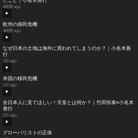
たこと｜小名木善行
4時間 ago
欧州の移民危機
4時間 ago
なぜ日本の土地は海外に買われてしまうのか？｜小名木善
行
1日 ago
米国の移民危機
1日 ago
全日本人に見てほしい！天皇とは何か？｜竹田恒泰×小名木
善行
2日 ago
グローバリストの正体