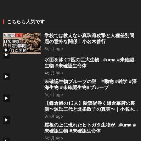
こちらも人気です
学校では教えない真珠湾攻撃と人種差別問
題の意外な関係｜小名木善行
8か月 ago
水面を泳ぐ2匹の巨大生物…#uma #未確認
生物 #未確認生命体
4か月 ago
未確認生物ブループの謎 #動物 #雑学 #深
海生物 #未確認生物#ブループ
6か月 ago
【鎌倉殿の13人】陰謀渦巻く鎌倉幕府の裏
側〜源氏三代と北条政子の真実〜｜小名木
善行
8か月 ago
屋根の上に現れたヒトガタ生物が…#uma #
未確認生物 #未確認生命体
5か月 ago