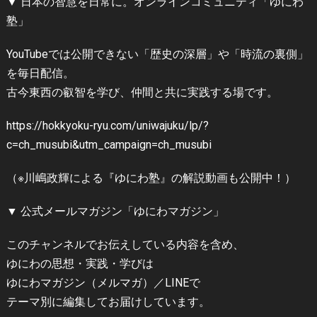
▼ 日本の智慧を日常に。オンラインコミュニティ「ゆにわ
塾」
YouTubeでは公開できない「歴史の深層」や「時流の裏側」
を毎日配信。
古今東西の叡智を学び、仲間と共に実践する場です。
https://hokkyoku-ryu.com/uniwajuku/lp/?
c=ch_musubi&utm_campaign=ch_musubi
（※川嶋政輝による『ゆにわ塾』の解説動画も公開中！）
▼ 公式メールマガジン「ゆにわマガジン」
このチャンネルでお伝えしている内容を含め、
ゆにわの思想・実践・学びは
ゆにわマガジン（メルマガ）／LINEで
テーマ別に編集してお届けしています。