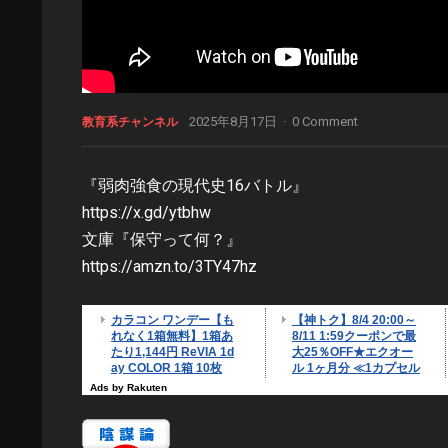
2025年8月17日
·
0 Comment
教育系チャンネル
『弱肉強食の現代史16バトル』
https://x.gd/ytbhw
文庫『保守って何？』
https://amzn.to/3TY47hz