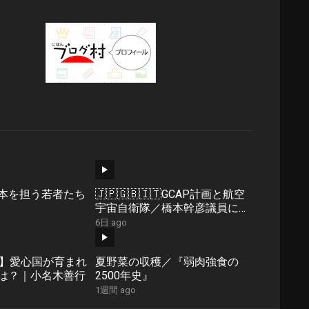
本を担う若者たち
🇯🇵🇬🇧🇮🇹GCAP計画と航空
宇宙自衛隊／橋本幹彦議員に聞
く02
6日 ago
1】愛心国が育まれ
夏野菜の収穫／『弱肉強食の
は？｜小名木善行
2500年史』
1週間 ago