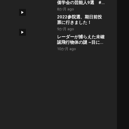
価学会の芸能人9選 #
創価学会 #アンチ #芸
8か月 ago
能人 #ランキング
2022参院選、期日前投
票に行きました！
9か月 ago
レーダーが捕らえた未確
認飛行物体の謎 ~目には
見えないUFO~
10か月 ago