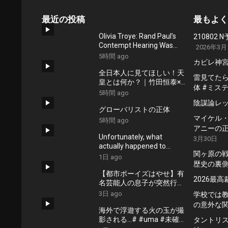
最近の投稿
最もよく
Olivia Troye: Rand Paul’s
21080
Contempt Hearing Was
2026年3月
Entirely Performative
5時間 ago
カビレ神
全日本人に見てほしい！天
雷見てたらU
皇とは何か？｜竹田恒泰×小
体 #ミス
名木善行
5時間 ago
陰謀論レ
グローバリストの正体
マイケル・ジ
5時間 ago
アニーの正
Unfortunately, what
3月30日
actually happened to
関ヶ原の
the “Star Dust” is not as fun
1日 ago
歴史の裏
as being taken by a UFO.
【都市ボーイズはやせ】有
2026最
名芸能人の息子が突然行方
不明に…芸能界の怖すぎる
3日 ago
学校では
話
の意外な
海外で浮遊する火の玉が撮
影される…# #uma #未確認
タントリス