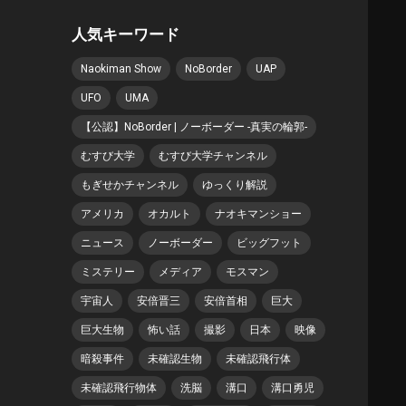
人気キーワード
Naokiman Show
NoBorder
UAP
UFO
UMA
【公認】NoBorder | ノーボーダー -真実の輪郭-
むすび大学
むすび大学チャンネル
もぎせかチャンネル
ゆっくり解説
アメリカ
オカルト
ナオキマンショー
ニュース
ノーボーダー
ビッグフット
ミステリー
メディア
モスマン
宇宙人
安倍晋三
安倍首相
巨大
巨大生物
怖い話
撮影
日本
映像
暗殺事件
未確認生物
未確認飛行体
未確認飛行物体
洗脳
溝口
溝口勇児