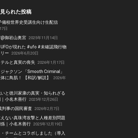
見られた投稿
2 N予備校世界史受講生向け生配信
17日
宮@御岩山奥宮
2025年11月14日
FOが現れた #ufo #未確認飛行物
テリー
2026年6月20日
ッテルと真実の喪失
2026年1月17日
ャクソン 「Smooth Criminal」
体に鳥肌！ 【和訳/解説】
2026年
戦いと徳川家康の真実・知られざる
側｜小名木善行
2025年12月26日
高裁判事の国民審査
2026年2月7日
教えない真珠湾攻撃と人種差別問題
関係｜小名木善行
2025年12月19日
・チームとコラボしました（導入