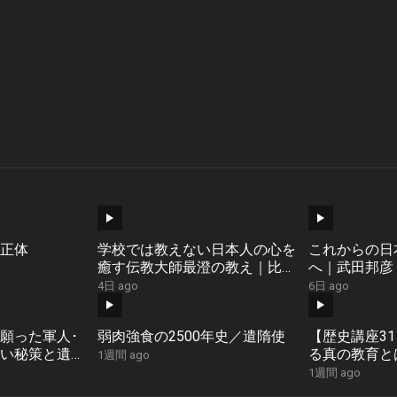
正体
学校では教えない日本人の心を
これからの日
癒す伝教大師最澄の教え｜比叡
へ｜武田邦彦
山延暦寺 秦行亘×こがみのり
4日 ago
6日 ago
願った軍人･
弱肉強食の2500年史／遣隋使
【歴史講座3
い秘策と遺言
る真の教育と
1週間 ago
1週間 ago