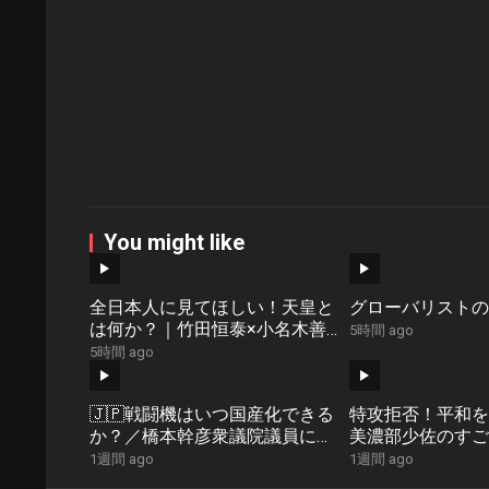
You might like
全日本人に見てほしい！天皇と
グローバリストの
は何か？｜竹田恒泰×小名木善
5時間 ago
行
5時間 ago
🇯🇵戦闘機はいつ国産化できる
特攻拒否！平和を
か？／橋本幹彦衆議院議員に聞
美濃部少佐のすご
く01
|石川真理子
1週間 ago
1週間 ago