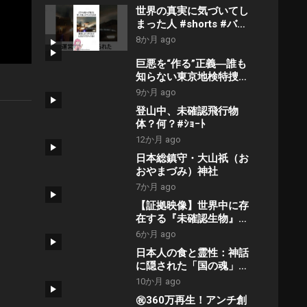
世界の真実に気づいてし
まった人 #shorts #バズ
#解説 #twitter #世界 #
8か月 ago
真実 #陰謀論
巨悪を“作る”正義―誰も
知らない東京地検特捜部
とオールドメディアの複
9か月 ago
雑な関係
登山中、未確認飛行物
【NoBorder#21】
体？何？#ｼｮｰﾄ
12か月 ago
日本総鎮守・大山祇（お
おやまづみ）神社
7か月 ago
【証拠映像】世界中に存
在する『未確認生物』の
本当の正体がヤバすぎ
6か月 ago
た。
日本人の食と霊性：神話
に隠された「国の魂」を
取り戻す方法
10か月 ago
㊗️360万再生！アンチ創