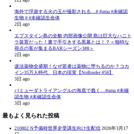
海外で浮遊する火の玉が撮影される…# #uma #未確認
生物 # #未確認生命体
2日 ago
エプスタイン島の全貌 内部画像公開 島は巨大なハニト
ラ装置だった！裏で手引きする黒幕とは！？＜独特な
視点の客が集まるBARシーズン3#8＞
2日 ago
違法薬物全盛期！なぜ若者は薬物に堕ちるのか？コカ
イン35万人時代、日本の現実【NoBorder #58】
3日 ago
バミューダトライアングルの海底で蠢く…#uma #未確
認生物 #未確認生命体
3日 ago
最もよく見られた投稿
210802 N予備校世界史受講生向け生配信
2026年3月17