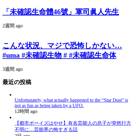
「未確認生命體46號」軍司眞人先生
2週間 ago
こんな状況、マジで恐怖しかない…
#uma #未確認生物 # #未確認生命体
3週間 ago
最近の投稿
Unfortunately, what actually happened to the “Star Dust” is
not as fun as being taken by a UFO.
12時間 ago
【都市ボーイズはやせ】有名芸能人の息子が突然行方
不明に…芸能界の怖すぎる話
2日 ago