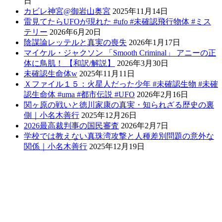
日
カビレ神宮@御岩山奥宮
2025年11月14日
雷見てたらUFOが現れた #ufo #未確認飛行物体 #ミス
テリー
2026年6月20日
陰謀論レッテルと真実の喪失
2026年1月17日
マイケル・ジャクソン 「Smooth Criminal」 アニーの正
体に鳥肌！ 【和訳/解説】
2026年3月30日
未確認生命体w
2025年11月11日
Ｘファイル１５：火星人だった少年 #未確認生物 #未確
認生命体 #uma #都市伝説 #UFO
2026年2月16日
関ヶ原の戦いと徳川家康の真実・知られざる歴史の裏
側｜小名木善行
2025年12月26日
2026最高裁判事の国民審査
2026年2月7日
学校では教えない真珠湾攻撃と人種差別問題の意外な
関係｜小名木善行
2025年12月19日