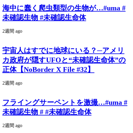
海中に蠢く爬虫類型の生物が…#uma #
未確認生物 #未確認生命体
2週間 ago
宇宙人はすでに地球にいる？─アメリ
カ政府が隠すUFOと“未確認生命体”の
正体【NoBorder X File #32】
2週間 ago
フライングサーペントを激撮…#uma #
未確認生物 # #未確認生命体
2週間 ago