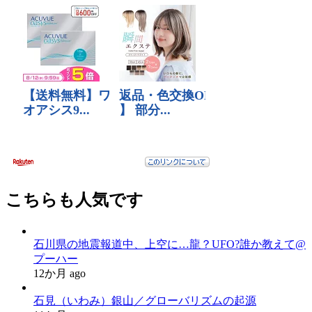
こちらも人気です
石川県の地震報道中、上空に…龍？UFO?誰か教えて@
プーハー
12か月 ago
石見（いわみ）銀山／グローバリズムの起源