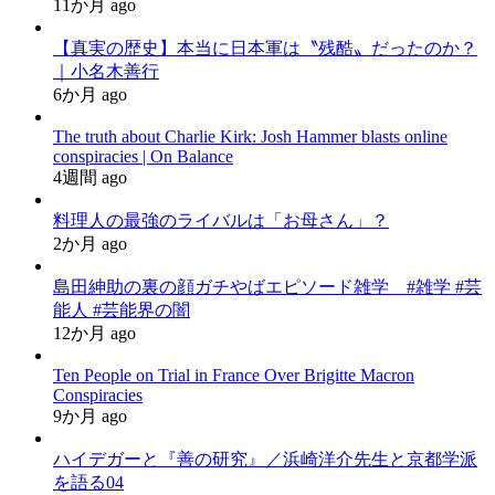
11か月 ago
【真実の歴史】本当に日本軍は〝残酷〟だったのか？
｜小名木善行
6か月 ago
The truth about Charlie Kirk: Josh Hammer blasts online
conspiracies | On Balance
4週間 ago
料理人の最強のライバルは「お母さん」？
2か月 ago
島田紳助の裏の顔ガチやばエピソード雑学 #雑学 #芸
能人 #芸能界の闇
12か月 ago
Ten People on Trial in France Over Brigitte Macron
Conspiracies
9か月 ago
ハイデガーと『善の研究』／浜崎洋介先生と京都学派
を語る04