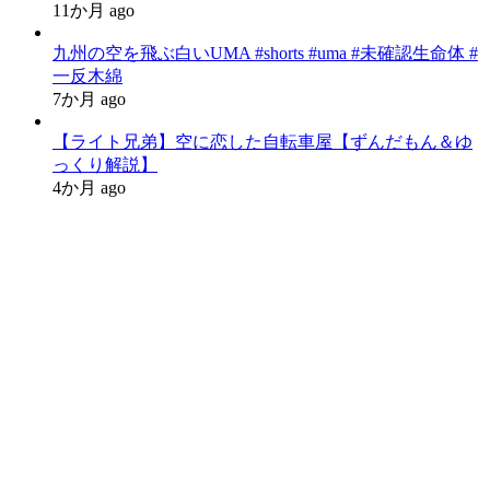
11か月 ago
九州の空を飛ぶ白いUMA #shorts #uma #未確認生命体 #
一反木綿
7か月 ago
【ライト兄弟】空に恋した自転車屋【ずんだもん＆ゆ
っくり解説】
4か月 ago