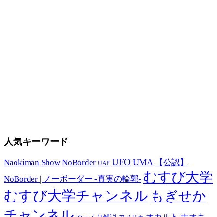
人気キーワード
UFO
UMA
Naokiman Show
NoBorder
【公認】
UAP
むすび大学
NoBorder | ノーボーダー -真実の輪郭-
むすび大学チャンネル
もぎせか
チャンネル
オカルト
ナオキ