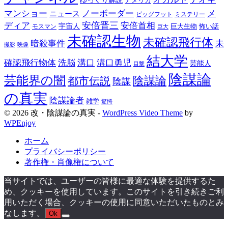
ゆっくり解説
アメリカ
マンショー
ノーボーダー
メ
ニュース
ミステリー
ビッグフット
安倍晋三
ディア
安倍首相
宇宙人
巨大生物
怖い話
モスマン
巨大
未確認生物
未確認飛行体
暗殺事件
未
映像
撮影
結大学
確認飛行物体
洗脳
溝口
溝口勇児
芸能人
目撃
陰謀論
芸能界の闇
都市伝説
陰謀論
陰謀
の真実
陰謀論者
雑学
驚愕
© 2026 改・陰謀論の真実 -
WordPress Video Theme
by
WPEnjoy
ホーム
プライバシーポリシー
著作権・肖像権について
当サイトでは、ユーザーの皆様に最適な体験を提供するた
め、クッキーを使用しています。このサイトを引き続きご利
用いただく場合、クッキーの使用に同意いただいたものとみ
なします。
Ok