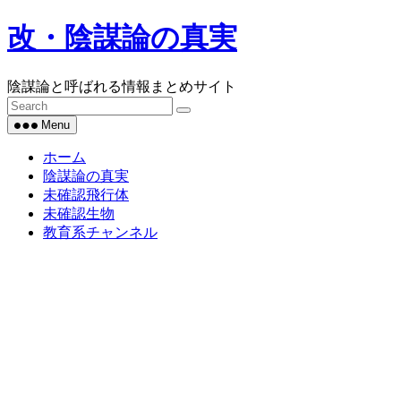
Skip
改・陰謀論の真実
to
content
陰謀論と呼ばれる情報まとめサイト
Menu
ホーム
陰謀論の真実
未確認飛行体
未確認生物
教育系チャンネル