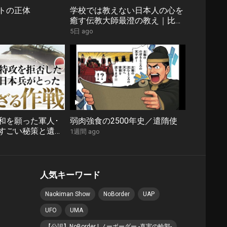
トの正体
学校では教えない日本人の心を
癒す伝教大師最澄の教え｜比叡
山延暦寺 秦行亘×こがみのり
5日 ago
和を願った軍人･
弱肉強食の2500年史／遣隋使
すごい秘策と遺言
1週間 ago
人気キーワード
Naokiman Show
NoBorder
UAP
UFO
UMA
【公認】NoBorder | ノーボーダー -真実の輪郭-