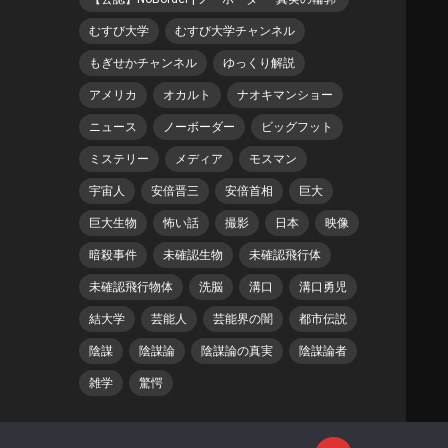
むすび大学
むすび大学チャンネル
もぎせかチャンネル
ゆっくり解説
アメリカ
オカルト
ナオキマンショー
ニュース
ノーボーダー
ビッグフット
ミステリー
メディア
モスマン
宇宙人
安倍晋三
安倍首相
巨大
巨大生物
怖い話
撮影
日本
映像
暗殺事件
未確認生物
未確認飛行体
未確認飛行物体
洗脳
溝口
溝口勇児
結大学
芸能人
芸能界の闇
都市伝説
陰謀
陰謀論
陰謀論の真実
陰謀論者
雑学
驚愕