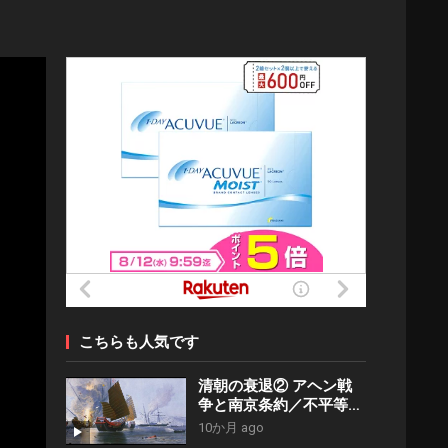
こちらも人気です
清朝の衰退② アヘン戦
争と南京条約／不平等条
約とは何か？
10か月 ago