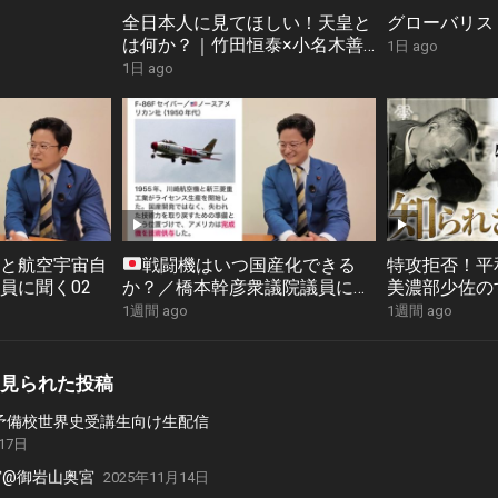
全日本人に見てほしい！天皇と
グローバリス
は何か？｜竹田恒泰×小名木善
1日 ago
行
1日 ago
画と航空宇宙自
戦闘機はいつ国産化できる
特攻拒否！平
員に聞く02
か？／橋本幹彦衆議院議員に聞
美濃部少佐の
く01
|石川真理子
1週間 ago
1週間 ago
見られた投稿
2 N予備校世界史受講生向け生配信
17日
宮@御岩山奥宮
2025年11月14日