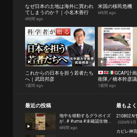
なぜ日本の土地は海外に買われ
米国の移民危機
てしまうのか？｜小名木善行
6時間 ago
6時間 ago
これからの日本を担う若者たち
GCAP計
へ｜武田邦彦
衛隊／橋本幹彦議
1週間 ago
1週間 ago
最近の投稿
最もよく
地中を移動するグラボイズ
21080
が…# #uma #未確認生物 #
2026年3月
未確認生命体
6時間 ago
カビレ神