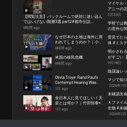
マイケル・ジ
アニーの正
3月30日
【閲覧注意】バックルームで絶対に迷い込ん
ではいけない階層3選 part2#都市伝説
学校では
#thebackroomsfoundfootage #ホラー
6時間 ago
の意外な
なぜ日本の土地は海外に買
雷見てたらU
われてしまうのか？｜小名
体 #ミス
木善行
6時間 ago
明かされる
がすごい
米国の移民危機
9月18日
6時間 ago
陰謀論レ
Olivia Troye: Rand Paul’s
マジで知
Contempt Hearing Was
2026年7月
Entirely Performative
1日 ago
未確認生命
全日本人に見てほしい！天
Ｘファイル
皇とは何か？｜竹田恒泰×小
生物 #未確
名木善行
1日 ago
2026年2月