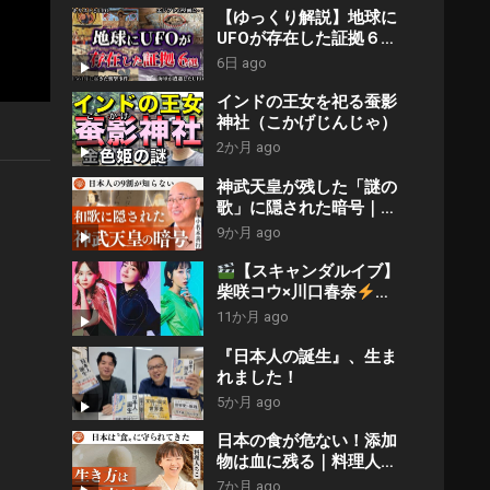
【ゆっくり解説】地球に
UFOが存在した証拠６選
【未確認飛行物体】
6日 ago
インドの王女を祀る蚕影
神社（こかげじんじゃ）
2か月 ago
神武天皇が残した「謎の
歌」に隠された暗号｜小
名木善行
9か月 ago
【スキャンダルイブ】
柴咲コウ×川口春奈
芸
能界の闇に迫る72時間サ
11か月 ago
スペンス
ABEMAオリ
ジナルドラマ
『日本人の誕生』、生ま
れました！
5か月 ago
日本の食が危ない！添加
物は血に残る｜料理人ち
こ
7か月 ago