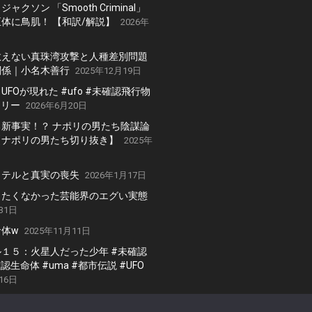
ャクソン 「Smooth Criminal」
体に鳥肌！ 【和訳/解説】
2026年
教えない真珠湾攻撃と人種差別問題
関係｜小名木善行
2025年12月19日
FOが現れた #ufo #未確認飛行物
テリー
2026年6月20日
新事実！？ ナポリの男たち陰謀論
【ナポリの男たち切り抜き】
2025年
ッテルと真実の喪失
2026年1月17日
りたくなかった芸能界のエグい実態
31日
体w
2025年11月11日
１５：火星人だった少年 #未確認
認生命体 #uma #都市伝説 #UFO
16日