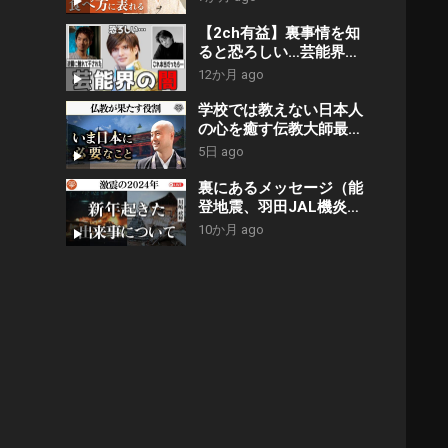
【2ch有益】裏事情を知
ると恐ろしい…芸能界の
闇【ガルちゃん】
12か月 ago
学校では教えない日本人
の心を癒す伝教大師最澄
の教え｜比叡山延暦寺
5日 ago
秦行亘×こがみのり
裏にあるメッセージ（能
登地震、羽田JAL機炎
上…）｜川嶋政輝
10か月 ago