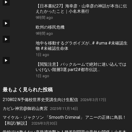
【日本書紀27】海幸彦・山幸彦の神話が本当に伝
えたかったこと｜小名木善行
9時間 ago
欧州の移民危機
9時間 ago
地中を移動するグラボイズが…# #uma #未確認生
物 #未確認生命体
1日 ago
【閲覧注意】バックルームで絶対に迷い込んでは
いけない階層3選 part2#都市伝説
#thebackroomsfoundfootage #ホラー
1日 ago
最もよく見られた投稿
210802 N予備校世界史受講生向け生配信
2026年3月17日
カビレ神宮@御岩山奥宮
2025年11月14日
マイケル・ジャクソン 「Smooth Criminal」 アニーの正体に鳥肌！
【和訳/解説】
2026年3月30日
学校では教えない真珠湾攻撃と人種差別問題の意外な関係｜小名木