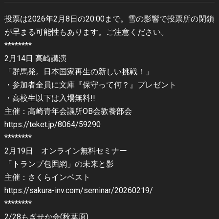
投票は2026年2月8日の20:00まで。雪の影響で投票所の閉鎖
が早まる可能性もあります。ご注意ください。
********
2月14日 高崎講演
「群馬発。日本国家再生の新しい挑戦！」
・参加者全員に文庫『保守って何？』プレゼント
・高校生以下は入場無料!!
主催：高崎青年会議所OB会教養部会
https://teket.jp/8064/59290
********
2月19日 オンライン無料セミナー
「トランプ包囲網」の未来と影
主催：さくらインベスト
https://sakura-inv.com/seminar/20260219/
********
2/28もぎせか会(秋葉原)