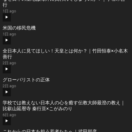
行
1日 ago
米国の移民危機
1日 ago
全日本人に見てほしい！天皇とは何か？｜竹田恒泰×小名木
善行
2日 ago
グローバリストの正体
2日 ago
学校では教えない日本人の心を癒す伝教大師最澄の教え｜
比叡山延暦寺 秦行亘×こがみのり
6日 ago
これからの日本を担う若者たちへ｜武田邦彦