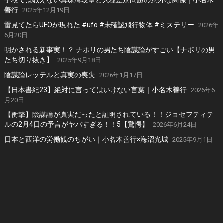
善行
2025年12月19日
雷見てたらUFOが現れた #ufo #未確認飛行物体 #ミステリー
2026年
6月20日
明かされる新事実！？ ナポリの男たち陰謀論がすごい【ナポリの男
たち切り抜き】
2025年9月18日
陰謀論レッテルと真実の喪失
2026年1月17日
【日本書紀23】絶対に言ってはいけない言葉｜小名木善行
2026年6
月20日
【衝撃】陰謀論が真実だったと証明されている！！ジョセフティテ
ルの2月4日の予言がヤバすぎる！！5【驚愕】
2026年6月24日
日本と西洋の労働観のちがい｜小名木善行×海沼光城
2025年9月1日