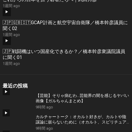
1週間 ago
🇯🇵🇬🇧🇮🇹GCAP計画と航空宇宙自衛隊／橋本幹彦議員に
聞く02
1週間 ago
🇯🇵戦闘機はいつ国産化できるか？／橋本幹彦衆議院議員
に聞く01
1週間 ago
最近の投稿
【芸能】そりゃ病むわ…芸能界の闇を感じるヤバい
画像【ガルちゃんまとめ】
9時間 ago
カルチャートーク：オカルト好きが、カルトや陰
謀論に嵌らないために（オカルト、スピリチュア
ル、悪徳商法研究家・雨宮純）
9時間 ago