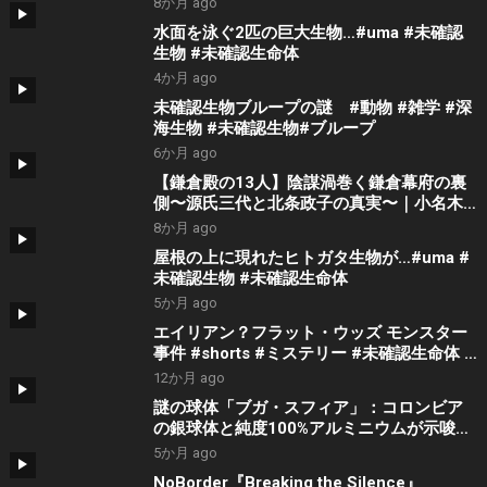
8か月 ago
水面を泳ぐ2匹の巨大生物…#uma #未確認
生物 #未確認生命体
4か月 ago
未確認生物ブループの謎 #動物 #雑学 #深
海生物 #未確認生物#ブループ
6か月 ago
【鎌倉殿の13人】陰謀渦巻く鎌倉幕府の裏
側〜源氏三代と北条政子の真実〜｜小名木
善行
8か月 ago
屋根の上に現れたヒトガタ生物が…#uma #
未確認生物 #未確認生命体
5か月 ago
エイリアン？フラット・ウッズ モンスター
事件 #shorts #ミステリー #未確認生命体 #
都市伝説
12か月 ago
謎の球体「ブガ・スフィア」：コロンビア
の銀球体と純度100%アルミニウムが示唆す
る地球外知的生命の痕跡
5か月 ago
NoBorder『Breaking the Silence』