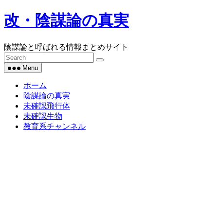
Skip
改・陰謀論の真実
to
content
陰謀論と呼ばれる情報まとめサイト
Menu
ホーム
陰謀論の真実
未確認飛行体
未確認生物
教育系チャンネル