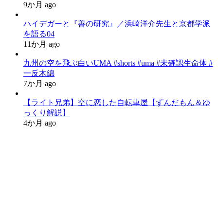
9か月 ago
ハイデガーと『善の研究』／浜崎洋介先生と京都学派
を語る04
11か月 ago
九州の空を飛ぶ白いUMA #shorts #uma #未確認生命体 #
一反木綿
7か月 ago
【ライト兄弟】空に恋した自転車屋【ずんだもん＆ゆ
っくり解説】
4か月 ago