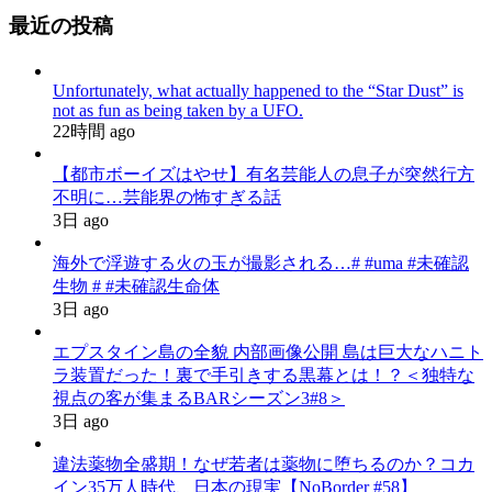
最近の投稿
Unfortunately, what actually happened to the “Star Dust” is
not as fun as being taken by a UFO.
22時間 ago
【都市ボーイズはやせ】有名芸能人の息子が突然行方
不明に…芸能界の怖すぎる話
3日 ago
海外で浮遊する火の玉が撮影される…# #uma #未確認
生物 # #未確認生命体
3日 ago
エプスタイン島の全貌 内部画像公開 島は巨大なハニト
ラ装置だった！裏で手引きする黒幕とは！？＜独特な
視点の客が集まるBARシーズン3#8＞
3日 ago
違法薬物全盛期！なぜ若者は薬物に堕ちるのか？コカ
イン35万人時代、日本の現実【NoBorder #58】