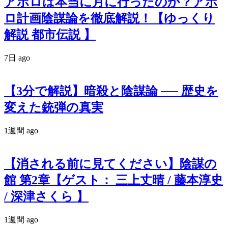
アポロは本当に月に行ったのか？アポ
ロ計画陰謀論を徹底解説！【ゆっくり
解説 都市伝説 】
7日 ago
【3分で解説】暗殺と陰謀論 ── 歴史を
変えた銃弾の真実
1週間 ago
【消される前に見てください】陰謀の
館 第2章【ゲスト： 三上丈晴 / 藤本淳史
/ 深津さくら 】
1週間 ago