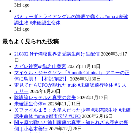
3日 ago
バミューダトライアングルの海底で蠢く…#uma #未確
認生物 #未確認生命体
3日 ago
最もよく見られた投稿
210802 N予備校世界史受講生向け生配信
2026年3月17
日
カビレ神宮@御岩山奥宮
2025年11月14日
マイケル・ジャクソン 「Smooth Criminal」 アニーの正
体に鳥肌！ 【和訳/解説】
2026年3月30日
雷見てたらUFOが現れた #ufo #未確認飛行物体 #ミス
テリー
2026年6月20日
陰謀論レッテルと真実の喪失
2026年1月17日
未確認生命体w
2025年11月11日
Ｘファイル１５：火星人だった少年 #未確認生物 #未確
認生命体 #uma #都市伝説 #UFO
2026年2月16日
関ヶ原の戦いと徳川家康の真実・知られざる歴史の裏
側｜小名木善行
2025年12月26日