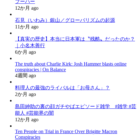
プーハー
12か月 ago
石見（いわみ）銀山／グローバリズムの起源
11か月 ago
【真実の歴史】本当に日本軍は〝残酷〟だったのか？
｜小名木善行
6か月 ago
The truth about Charlie Kirk: Josh Hammer blasts online
conspiracies | On Balance
4週間 ago
料理人の最強のライバルは「お母さん」？
2か月 ago
島田紳助の裏の顔ガチやばエピソード雑学 #雑学 #芸
能人 #芸能界の闇
12か月 ago
Ten People on Trial in France Over Brigitte Macron
Conspiracies