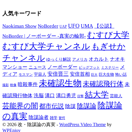
人気キーワード
UFO
UMA
Naokiman Show
NoBorder
【公認】
UAP
むすび大学
NoBorder | ノーボーダー -真実の輪郭-
むすび大学チャンネル
もぎせか
チャンネル
オカルト
ナオキ
ゆっくり解説
アメリカ
マンショー
ノーボーダー
メ
ニュース
ミステリー
ビッグフット
安倍晋三
ディア
安倍首相
宇宙人
巨大生物
怖い話
モスマン
巨大
未確認生物
未確認飛行体
暗殺事件
未
映像
撮影
結大学
確認飛行物体
洗脳
溝口
溝口勇児
芸能人
目撃
陰謀論
芸能界の闇
都市伝説
陰謀論
陰謀
の真実
陰謀論者
雑学
驚愕
© 2026 改・陰謀論の真実 -
WordPress Video Theme
by
WPEnjoy