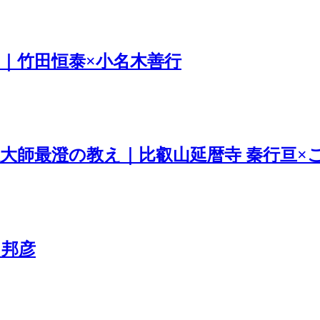
｜竹田恒泰×小名木善行
大師最澄の教え｜比叡山延暦寺 秦行亘×
田邦彦