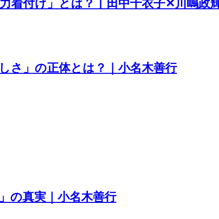
力着付け」とは？丨田中千衣子✕川嶋政
美しさ」の正体とは？｜小名木善行
」の真実｜小名木善行