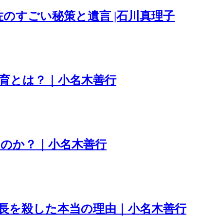
のすごい秘策と遺言 |石川真理子
教育とは？｜小名木善行
のか？｜小名木善行
長を殺した本当の理由｜小名木善行