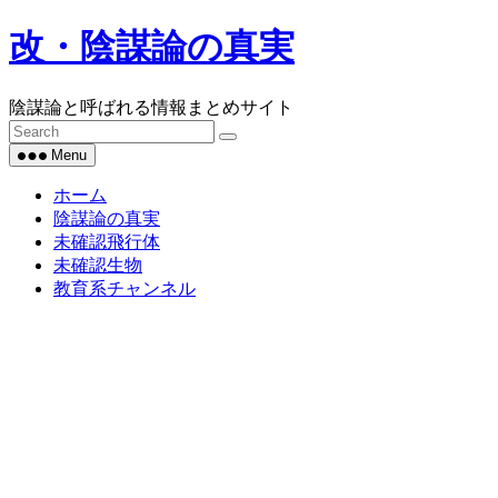
Skip
改・陰謀論の真実
to
content
陰謀論と呼ばれる情報まとめサイト
Menu
ホーム
陰謀論の真実
未確認飛行体
未確認生物
教育系チャンネル