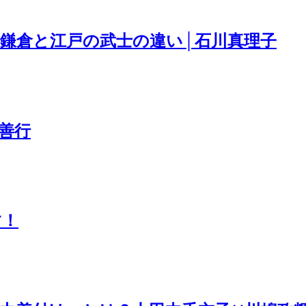
鎌倉と江戸の武士の違い│石川真理子
善行
す！