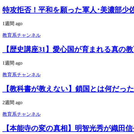
特攻拒否！平和を願った軍人･美濃部少佐
1週間 ago
教育系チャンネル
【歴史講座31】愛心国が育まれる真の
1週間 ago
教育系チャンネル
【教科書が教えない】鎖国とは何だった
2週間 ago
教育系チャンネル
【本能寺の変の真相】明智光秀が織田信