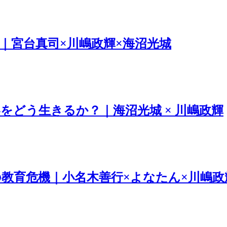
｜宮台真司×川嶋政輝×海沼光城
をどう生きるか？｜海沼光城 × 川嶋政輝
教育危機｜小名木善行×よなたん×川嶋政