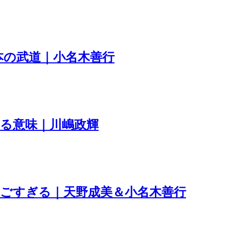
本の武道｜小名木善行
る意味｜川嶋政輝
ごすぎる｜天野成美＆小名木善行