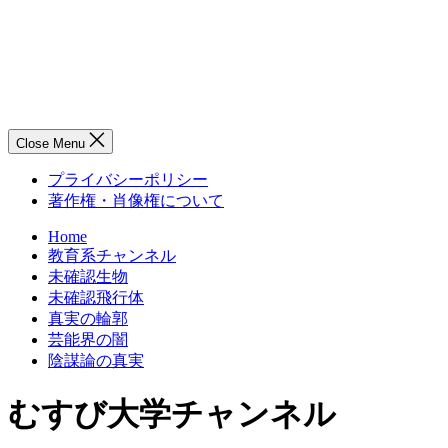
Close Menu
プライバシーポリシー
著作権・肖像権について
Home
教育系チャンネル
未確認生物
未確認飛行体
真実の輪郭
芸能界の闇
陰謀論の真実
むすび大学チャンネル