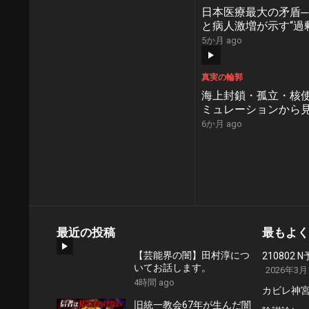
日本医療最大の矛盾
と病人激増が示す“過
ネス”の罠【NoBorder
5か月 ago
真実の輪郭
海上封鎖・孤立・核使
ミュレーションから
事の全貌と日本に迫
6か月 ago
【NoBorder#33】
投
稿
の
ペ
最近の投稿
最もよく
ー
【芸能界の闇】田村淳につ
21080
ジ
いてお話します。
2026年3月
送
4時間 ago
カビレ神
り
旧統一教会67年が生んだ闇