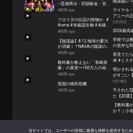
陰謀論レ
─霊感商法・巨額献金・安
倍晋三銃撃事件が暴いた“危
マイケル・ジ
4時間 ago
険教団”の正体【NoBorder
アニーの正
#59】
フロリダの伝説の怪物か…#
3月30日
#uma #未確認生物 #未確
認生命体
2026最
4時間 ago
学校では
【陰謀論】8.12 地球の重力
の意外な
が消滅！？NASAの陰謀の
真実だワン！ #都市伝説 #
4時間 ago
雷見てたらU
ミステリー
体 #ミス
教科書が教えない「長崎原
爆」の真実〜100万人の命
明かされる
を救った日本軍の奮闘〜｜
4時間 ago
がすごい
小名木善行
9月18日
英国の移民危機
干された芸
4時間 ago
た【20選
【教科書
か？｜小
当サイトでは、ユーザーの皆様に最適な体験を提供するため
© 2026 改・陰謀論の真実 -
WordPress Video Theme
by
WPEnjo