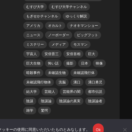
むすび大学
むすび大学チャンネル
もぎせかチャンネル
ゆっくり解説
アメリカ
オカルト
ナオキマンショー
ニュース
ノーボーダー
ビッグフット
ミステリー
メディア
モスマン
宇宙人
安倍晋三
安倍首相
巨大
巨大生物
怖い話
撮影
日本
映像
暗殺事件
未確認生物
未確認飛行体
未確認飛行物体
洗脳
溝口
溝口勇児
結大学
芸能人
芸能界の闇
都市伝説
陰謀
陰謀論
陰謀論の真実
陰謀論者
雑学
驚愕
クッキーの使用に同意いただいたものとみなします。
Ok
ホーム
プライバシーポリシー
著作権・肖像権について