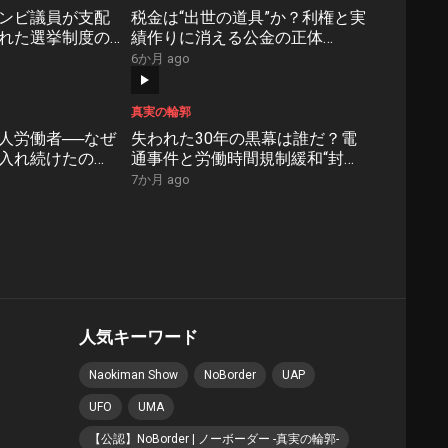
ンビ議員が支配
税金は“出世の道具”か？利権と実
れた選挙制度の
績作りに消える公金の正体
r#35】
【NoBorder#34】
6か月 ago
真実の輪郭
人労働者──なぜ
失われた30年の黒幕は誰だ？電
け入れ続けたの
通事件と労働時間規制緩和“封印
er#31】
された真実”【NoBorder#30】
7か月 ago
人気キーワード
Naokiman Show
NoBorder
UAP
UFO
UMA
【公認】NoBorder | ノーボーダー -真実の輪郭-