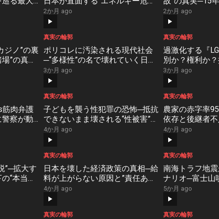
を巡る最大
日本が直面する“エネルギー危
故”の真実─15
rder
機”の真相【NoBorder #51】
大のタブー”【NoB
2か月 ago
2か月 ago
真実の輪郭
真実の輪郭
カジノ”の裏
ポリコレに汚染される現代社会
過激化する『LG
賭場”の真実
─“多様性”の名で壊れていく日本
別か？権利か？
Border
の末路【NoBorder #47】
社会”の現実【NoB
3か月 ago
3か月 ago
真実の輪郭
真実の輪郭
s筋肉弁護
子どもを襲う性犯罪の恐怖─抵抗
農家の赤字率9
に警察が動
できないまま壊される“性被害”の
依存と後継者不
理由とは..
現実【NoBorder #44】
自給不足”とい
4か月 ago
4か月 ago
ボーダー切り抜
【NoBorder #4
真実の輪郭
真実の輪郭
税”─拡大す
日本を壊した経済政策の真相─給
南海トラフ地震
の“本当の
料が上がらない原因と”責任ある
ナリオ─富士山
来の真実
積極財政”が変える日本の未来
止が招く国家崩
4か月 ago
5か月 ago
【NoBorder #40】
【NoBorder#3
真実の輪郭
真実の輪郭