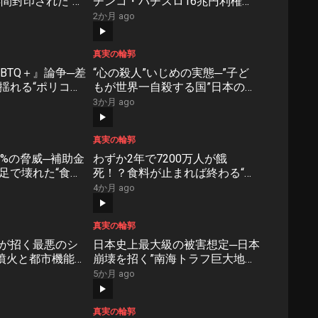
年間封印された“最
チンコ・パチスロ16兆円利権の
order #50】
裏側【NoBorder #49】
2か月 ago
真実の輪郭
BTQ＋』論争─差
“心の殺人”いじめの実態─”子ど
揺れる“ポリコレ
もが世界一自殺する国”日本の受
order #46】
け入れ難い現実【NoBorder
3か月 ago
#45】
真実の輪郭
5%の脅威─補助金
わずか2年で7200万人が餓
足で壊れた“食料
死！？食料が止まれば終わる“依
う国家の大失敗
存国家日本”の致命的弱点
4か月 ago
3】
【NoBorder #42】
真実の輪郭
が招く最悪のシ
日本史上最大級の被害想定─日本
噴火と都市機能停
崩壊を招く”南海トラフ巨大地
壊の危機
震”の脅威と死者30万人予測の真
5か月 ago
9】
実【NoBorder #38】
真実の輪郭