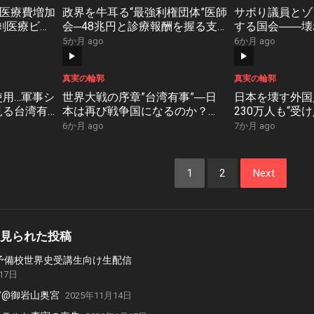
─医療費増加
政界を牛耳る“最強利権団体”医師
サボり議員とゾ
剰医療ビジ
会─48兆円と診療報酬を握る支
する国会――壊
#37】
配と癒着の真実
正体【NoBorde
5か月 ago
6か月 ago
【NoBorder#36】
真実の輪郭
真実の輪郭
用…軍事シ
世界大戦の序章”台湾有事”―日
日本を壊す外国
見る台湾有
本は再び戦争国になるのか？
230万人も“受
る危機
【NoBorder#32】
か”？【NoBord
6か月 ago
7か月 ago
1
2
Next
見られた投稿
2 N予備校世界史受講生向け生配信
17日
宮@御岩山奥宮
2025年11月14日