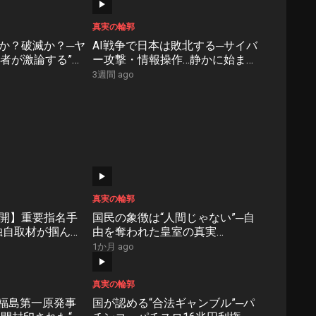
真実の輪郭
か？破滅か？─ヤ
AI戦争で日本は敗北する─サイバ
医者が激論する”薬
ー攻撃・情報操作…静かに始ま
rder #57】
る”見えない戦争”【NoBorder
3週間 ago
#56】
真実の輪郭
開】重要指名手
国民の象徴は“人間じゃない”─自
─独自取材が掴んだ
由を奪われた皇室の真実
NoBorder
【NoBorder #53】
1か月 ago
真実の輪郭
“福島第一原発事
国が認める“合法ギャンブル”─パ