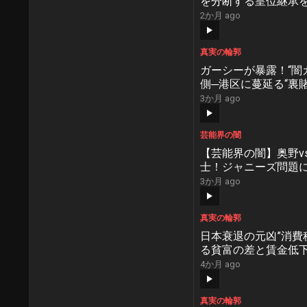
を分断する皇位継承
のタブーに迫る【NoBo
2か月 ago
#52】
真実の輪郭
ガーシーが暴露！“闇
側─港区に蔓延る“裏
とカジノ解禁の恐怖【No
3か月 ago
#48】
芸能界の闇
【芸能界の闇】奥野v
士！ジャニーズ問題
けなかったヤバすぎる
3か月 ago
【NoBorder/ノー
き】
真実の輪郭
日本衰退の元凶”消費
る貧富の差と賃金低下
原因”…減税が招く未
4か月 ago
【NoBorder #41】
真実の輪郭