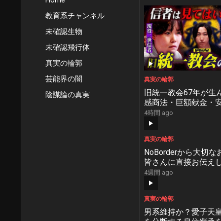
Home
教育系チャンネル
未確認生物
未確認飛行体
真実の輪郭
芸能界の闇
真実の輪郭
旧統一教会67年が生
陰謀論の真実
感商法・巨額献金・
撃事件が暴いた“危険
4時間 ago
【NoBorder #59】
真実の輪郭
NoBorderから大切
皆さんに直接お伝え
があります【NoBorde
4週間 ago
真実の輪郭
男系維持か？愛子天