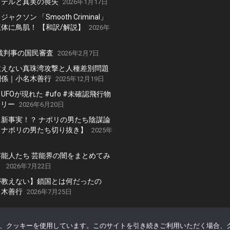
ッテルと真実の喪失
2026年1月17日
ャクソン 「Smooth Criminal」
体に鳥肌！ 【和訳/解説】
2026年
高裁判事の国民審査
2026年2月7日
教えない真珠湾攻撃と人種差別問題
関係｜小名木善行
2025年12月19日
FOが現れた #ufo #未確認飛行物
テリー
2026年6月20日
新事実！？ ナポリの男たち陰謀論
【ナポリの男たち切り抜き】
2025年
能人たち 芸能界の闇をまとめてみ
】
2026年7月22日
が教えない】鎖国とは何だったの
名木善行
2026年7月25日
、クッキーを使用しています。このサイトを引き続きご利用いただく場合、
y