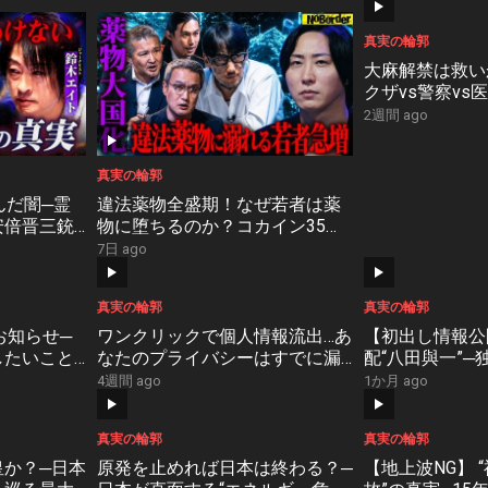
真実の輪郭
大麻解禁は救い
クザvs警察vs
物”の真実【NoBo
2週間 ago
真実の輪郭
んだ闇─霊
違法薬物全盛期！なぜ若者は薬
安倍晋三銃
物に堕ちるのか？コカイン35万
教団”の正体
人時代、日本の現実【NoBorder
7日 ago
#58】
真実の輪郭
真実の輪郭
なお知らせ─
ワンクリックで個人情報流出…あ
【初出し情報公
したいこと
なたのプライバシーはすでに漏
配“八田與一”
r】
れている！？【NoBorder #55】
逮捕への手がかり【
4週間 ago
1か月 ago
#54】
真実の輪郭
真実の輪郭
皇か？─日本
原発を止めれば日本は終わる？─
【地上波NG】 